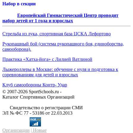
Набор в секции
Европейский Гимнастический Центр проводит
набор детей от 1 года и взрослых
Стрельба из лука, спортивная база ЦСКА Лефортово
Рукопашный бой (система рукопашного боя, единоборства,
самооборона).
Практика «Хатха-йога» с Лилией Ватлиной
Лыжероллеры в Москве: обучение с нуля и подготовка к
соревнованиям для детей и взрослых
Клуб самообороны Контр- Удар
© 2007-2026 SportSchools.ru -
Каталог Спортивных Организаций
Свидетельство о регистрации СМИ
ЭЛ № ФС 77 - 53186 от 22.03.2013
Организации
| Новые