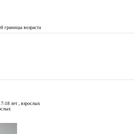
й границы возраста
7-18 лет , взрослых
рослых