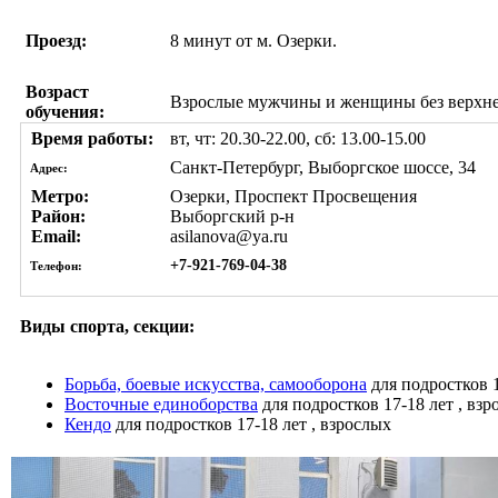
Проезд:
8 минут от м. Озерки.
Возраст
Взрослые мужчины и женщины без верхне
обучения:
Время работы:
вт, чт: 20.30-22.00, сб: 13.00-15.00
Санкт-Петербург, Выборгское шоссе, 34
Адрес:
Метро:
Озерки, Проспект Просвещения
Район:
Выборгский р-н
Email:
asilanova@ya.ru
+7-921-769-04-38
Телефон:
Виды спорта, секции:
Борьба, боевые искусства, самооборона
для подростков 1
Восточные единоборства
для подростков 17-18 лет , вз
Кендо
для подростков 17-18 лет , взрослых