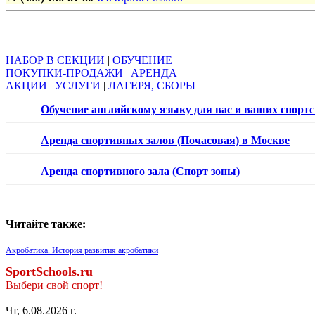
Объявления
НАБОР В СЕКЦИИ
|
ОБУЧЕНИЕ
ПОКУПКИ-ПРОДАЖИ
|
АРЕНДА
АКЦИИ
|
УСЛУГИ
|
ЛАГЕРЯ, СБОРЫ
Обучение английскому языку для вас и ваших спорт
Аренда спортивных залов (Почасовая) в Москве
Аренда спортивного зала (Спорт зоны)
Читайте также:
Акробатика. История развития акробатики
SportSchools.ru
Выбери свой спорт!
Чт, 6.08.2026 г.