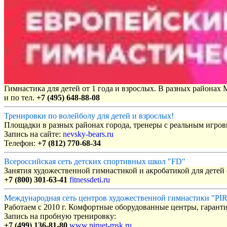
Гимнастика для детей от 1 года и взрослых. В разных районах
и по тел.
+7 (495) 648-88-08
Тренировки по волейболу для детей и взрослых!
Площадки в разных районах города, тренеры с реальным игро
Запись на сайте:
nevsky-bears.ru
Телефон:
+7 (812) 770-68-34
Всероссийская сеть детских спортивных школ "FD"
Занятия художественной гимнастикой и акробатикой для детей с
+7 (800) 301-63-41
fitnessdeti.ru
Международная сеть центров художественной гимнастики "P
Работаем с 2010 г. Комфортные оборудованные центры, гаранти
Запись на пробную тренировку:
+7 (499) 136-81-80
www.piruet-msk.ru