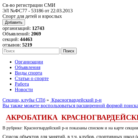
Св-во регистрации СМИ
ЭЛ №ФС77 - 53186 от 22.03.2013
Спорт для детей и взрослых
Добавить
организаций:
12743
Объявлений:
2069
секций:
44463
отзывов:
5219
Организации
Объявления
Виды спорта
Статьи о спорте
Работа
Новости
Секции, клубы СПб
»
Красногвардейский р-н
Вы также можете воспользоваться расширенной формой поиск
АКРОБАТИКА КРАСНОГВАРДЕЙСК
В рубрике: Красногвардейский р-н показаны списком и на карте секции
Список объектов для занятий, в т.ч. клубов, спортивных школ 