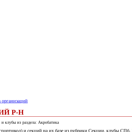
а организаций
ИЙ Р-Н
 и клубы из раздела: Акробатика
(спортшкол) и секций на их базе из рубрики Секции, клубы СПб,