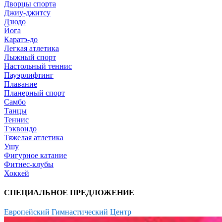
Дворцы спорта
Джиу-джитсу
Дзюдо
Йога
Каратэ-до
Легкая атлетика
Лыжный спорт
Настольный теннис
Пауэрлифтинг
Плавание
Планерный спорт
Самбо
Танцы
Теннис
Тэквондо
Тяжелая атлетика
Ушу
Фигурное катание
Фитнес-клубы
Хоккей
СПЕЦИАЛЬНОЕ ПРЕДЛОЖЕНИЕ
Европейский Гимнастический Центр