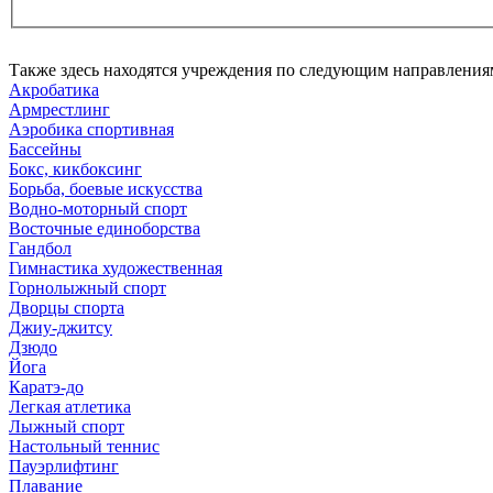
Также здесь находятся учреждения по следующим направления
Акробатика
Армрестлинг
Аэробика спортивная
Бассейны
Бокс, кикбоксинг
Борьба, боевые искусства
Водно-моторный спорт
Восточные единоборства
Гандбол
Гимнастика художественная
Горнолыжный спорт
Дворцы спорта
Джиу-джитсу
Дзюдо
Йога
Каратэ-до
Легкая атлетика
Лыжный спорт
Настольный теннис
Пауэрлифтинг
Плавание