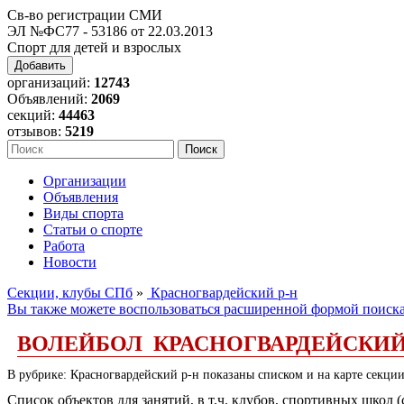
Св-во регистрации СМИ
ЭЛ №ФС77 - 53186 от 22.03.2013
Спорт для детей и взрослых
Добавить
организаций:
12743
Объявлений:
2069
секций:
44463
отзывов:
5219
Организации
Объявления
Виды спорта
Статьи о спорте
Работа
Новости
Секции, клубы СПб
»
Красногвардейский р-н
Вы также можете воспользоваться расширенной формой поиск
ВОЛЕЙБОЛ КРАСНОГВАРДЕЙСКИЙ
В рубрике: Красногвардейский р-н показаны списком и на карте секции
Список объектов для занятий, в т.ч. клубов, спортивных школ 