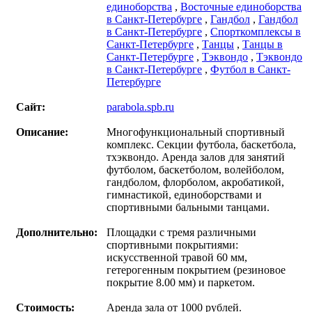
единоборства
,
Восточные единоборства
в Санкт-Петербурге
,
Гандбол
,
Гандбол
в Санкт-Петербурге
,
Спорткомплексы в
Санкт-Петербурге
,
Танцы
,
Танцы в
Санкт-Петербурге
,
Тэквондо
,
Тэквондо
в Санкт-Петербурге
,
Футбол в Санкт-
Петербурге
Сайт:
parabola.spb.ru
Описание:
Многофункциональный спортивный
комплекс. Секции футбола, баскетбола,
тхэквондо. Аренда залов для занятий
футболом, баскетболом, волейболом,
гандболом, флорболом, акробатикой,
гимнастикой, единоборствами и
спортивными бальными танцами.
Дополнительно:
Площадки с тремя различными
спортивными покрытиями:
искусственной травой 60 мм,
гетерогенным покрытием (резиновое
покрытие 8.00 мм) и паркетом.
Стоимость:
Аренда зала от 1000 рублей.