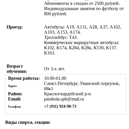
Абонементы в секции от 2500 рублей.
Индивидуальные занятия по футболу от
800 рублей.
Проезд:
Автобусы: А19, А131, А28, А37, А102,
А103, А153, А174.
Троллейбус: Т43.
Коммерческие маршрутные автобусы:
К102, К174, К284, К28к, К530, К137,
К163.
Возраст
От 3-х лет.
обучения:
Время работы:
10.00-01.00
Санкт-Петербург, Уманский переулок,
Адрес:
68к1
Район:
Красногвардейский р-н
Email:
parabola.spb@mail.ru
+7 (911) 924-90-73
Телефон:
Виды спорта, секции: