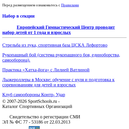
Перед размещением ознакомьтесь с
Правилами
Набор в секции
Европейский Гимнастический Центр проводит
набор детей от 1 года и взрослых
Стрельба из лука, спортивная база ЦСКА Лефортово
Рукопашный бой (система рукопашного боя, единоборства,
самооборона).
Практика «Хатха-йога» с Лилией Ватлиной
Лыжероллеры в Москве: обучение с нуля и подготовка к
соревнованиям для детей и взрослых
Клуб самообороны Контр- Удар
© 2007-2026 SportSchools.ru -
Каталог Спортивных Организаций
Свидетельство о регистрации СМИ
ЭЛ № ФС 77 - 53186 от 22.03.2013