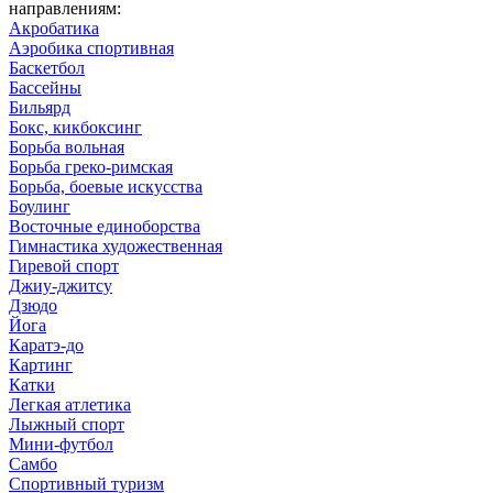
направлениям:
Акробатика
Аэробика спортивная
Баскетбол
Бассейны
Бильярд
Бокс, кикбоксинг
Борьба вольная
Борьба греко-римская
Борьба, боевые искусства
Боулинг
Восточные единоборства
Гимнастика художественная
Гиревой спорт
Джиу-джитсу
Дзюдо
Йога
Каратэ-до
Картинг
Катки
Легкая атлетика
Лыжный спорт
Мини-футбол
Самбо
Спортивный туризм