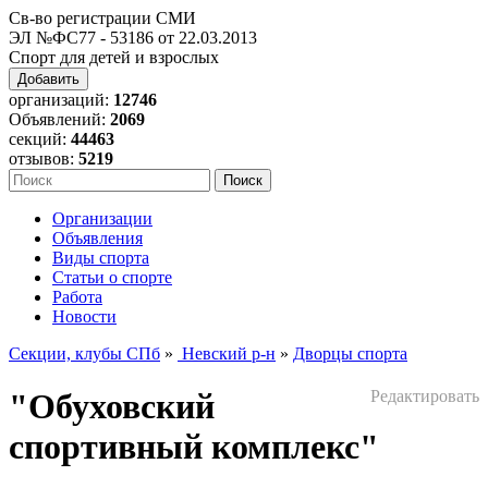
Св-во регистрации СМИ
ЭЛ №ФС77 - 53186 от 22.03.2013
Спорт для детей и взрослых
Добавить
организаций:
12746
Объявлений:
2069
секций:
44463
отзывов:
5219
Организации
Объявления
Виды спорта
Статьи о спорте
Работа
Новости
Секции, клубы СПб
»
Невский р-н
»
Дворцы спорта
"Обуховский
Редактировать
спортивный комплекс"