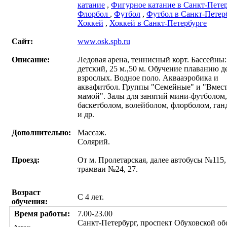
катание
,
Фигурное катание в Санкт-Пете
Флорбол
,
Футбол
,
Футбол в Санкт-Петер
Хоккей
,
Хоккей в Санкт-Петербурге
Сайт:
www.osk.spb.ru
Описание:
Ледовая арена, теннисный корт. Бассейны:
детский, 25 м.,50 м. Обучение плаванию д
взрослых. Водное поло. Аквааэробика и
аквафитбол. Группы "Семейные" и "Вмест
мамой". Залы для занятий мини-футболом,
баскетболом, волейболом, флорболом, га
и др.
Дополнительно:
Массаж.
Солярий.
Проезд:
От м. Пролетарская, далее автобусы №115, 
трамваи №24, 27.
Возраст
С 4 лет.
обучения:
Время работы:
7.00-23.00
Санкт-Петербург, проспект Обуховской об
Адрес: