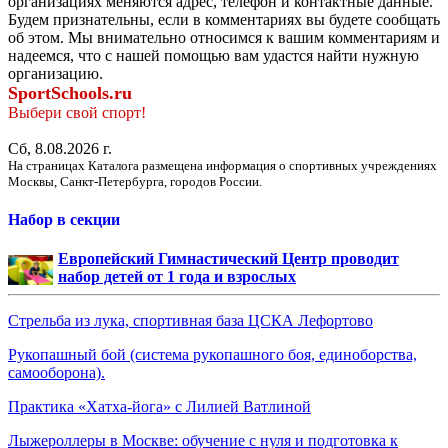
организациях меняются адрес, телефон и контактные данные.
Будем признательны, если в комментариях вы будете сообщать
об этом. Мы внимательно относимся к вашим комментариям и
надеемся, что с нашей помощью вам удастся найти нужную
организацию.
SportSchools.ru
Выбери свой спорт!
Сб, 8.08.2026 г.
На страницах Каталога размещена информация о спортивных учреждениях
Москвы, Санкт-Петербурга, городов России.
Набор в секции
Европейский Гимнастический Центр проводит
набор детей от 1 года и взрослых
Стрельба из лука, спортивная база ЦСКА Лефортово
Рукопашный бой (система рукопашного боя, единоборства,
самооборона).
Практика «Хатха-йога» с Лилией Ватлиной
Лыжероллеры в Москве: обучение с нуля и подготовка к