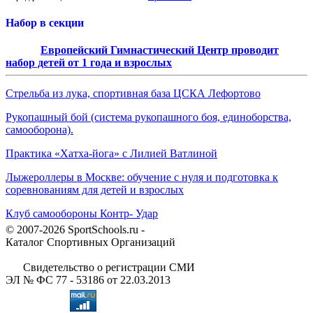
Набор в секции
Европейский Гимнастический Центр проводит
набор детей от 1 года и взрослых
Стрельба из лука, спортивная база ЦСКА Лефортово
Рукопашный бой (система рукопашного боя, единоборства,
самооборона).
Практика «Хатха-йога» с Лилией Ватлиной
Лыжероллеры в Москве: обучение с нуля и подготовка к
соревнованиям для детей и взрослых
Клуб самообороны Контр- Удар
© 2007-2026 SportSchools.ru -
Каталог Спортивных Организаций
Свидетельство о регистрации СМИ
ЭЛ № ФС 77 - 53186 от 22.03.2013