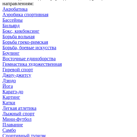
направлениям:
Акробатика
Аэробика спортивная
Бассейны
Бильярд
Бокс, кикбоксинг
Борьба вольная
Борьба греко-римская
Борьба, боевые искусства
Боулинг
Восточные единоборства
Гимнастика художественная
Гиревой спорт
Джиу-джитсу
Дзюдо
Йога
Каратэ-до
Картинг
Катки
Легкая атлетика
Лыжный спорт
Мини-футбол
Плавание
Самбо
Спортивный туризм