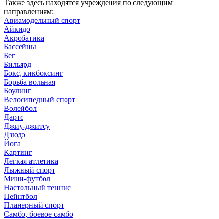
Также здесь находятся учреждения по следующим
направлениям:
Авиамодельный спорт
Айкидо
Акробатика
Бассейны
Бег
Бильярд
Бокс, кикбоксинг
Борьба вольная
Боулинг
Велосипедный спорт
Волейбол
Дартс
Джиу-джитсу
Дзюдо
Йога
Картинг
Легкая атлетика
Лыжный спорт
Мини-футбол
Настольный теннис
Пейнтбол
Планерный спорт
Самбо, боевое самбо