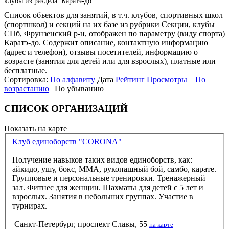
клубы из раздела: Каратэ-до
Список объектов для занятий, в т.ч. клубов, спортивных школ
(спортшкол) и секций на их базе из рубрики Секции, клубы
СПб, Фрунзенский р-н, отображен по параметру (виду спорта)
Каратэ-до. Содержит описание, контактную информацию
(адрес и телефон), отзывы посетителей, информацию о
возрасте (занятия для детей или для взрослых), платные или
бесплатные.
Сортировка:
По алфавиту
Дата
Рейтинг
Просмотры
По
возрастанию
| По убыванию
СПИСОК ОРГАНИЗАЦИЙ
Показать на карте
Клуб единоборств "CORONA"
Получение навыков таких видов единоборств, как:
айкидо, ушу, бокс, ММА, рукопашный бой, самбо, карате.
Групповые и персональные тренировки. Тренажерный
зал. Фитнес для женщин. Шахматы для детей с 5 лет и
взрослых. Занятия в небольших группах. Участие в
турнирах.
Санкт-Петербург, проспект Славы, 55
на карте