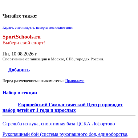
Читайте также:
Карате, стили каратэ, история возникновения
SportSchools.ru
Выбери свой спорт!
Пн, 10.08.2026 г.
Спортивные организации в Москве, СПб, городах России.
Добавить
Перед размещением ознакомьтесь с
Правилами
Набор в секции
Европейский Гимнастический Центр проводит
набор детей от 1 года и взрослых
Стрельба из лука, спортивная база ЦСКА Лефортово
Рукопашный бой (система рукопашного боя, единоборства,