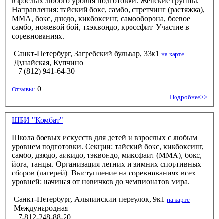
взрослых любого уровня подготовки. Женские группы.
Направления: тайский бокс, самбо, стретчинг (растяжка),
ММА, бокс, дзюдо, кикбоксинг, самооборона, боевое
самбо, ножевой бой, тхэквондо, кроссфит. Участие в
соревнованиях.
Санкт-Петербург, Загребский бульвар, 33к1
на карте
Дунайская, Купчино
+7 (812) 941-64-30
0
Отзывы:
Подробнее>>
ШБИ "Комбат"
Школа боевых искусств для детей и взрослых с любым
уровнем подготовки. Секции: тайский бокс, кикбоксинг,
самбо, дзюдо, айкидо, тэквондо, миксфайт (ММА), бокс,
йога, танцы. Организация летних и зимних спортивных
сборов (лагерей). Выступление на соревнованиях всех
уровней: начиная от новичков до чемпионатов мира.
Санкт-Петербург, Альпийский переулок, 9к1
на карте
Международная
+7-812-248-88-20