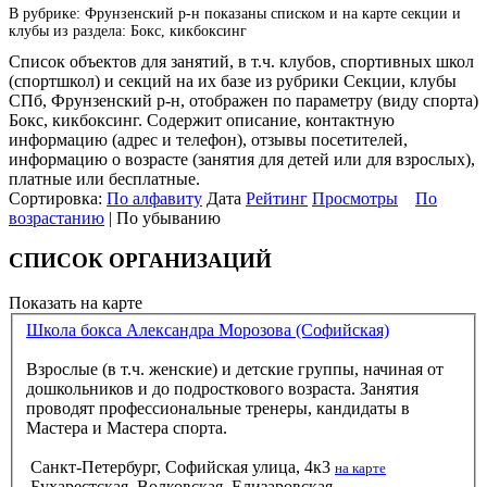
В рубрике: Фрунзенский р-н показаны списком и на карте секции и
клубы из раздела: Бокс, кикбоксинг
Список объектов для занятий, в т.ч. клубов, спортивных школ
(спортшкол) и секций на их базе из рубрики Секции, клубы
СПб, Фрунзенский р-н, отображен по параметру (виду спорта)
Бокс, кикбоксинг. Содержит описание, контактную
информацию (адрес и телефон), отзывы посетителей,
информацию о возрасте (занятия для детей или для взрослых),
платные или бесплатные.
Сортировка:
По алфавиту
Дата
Рейтинг
Просмотры
По
возрастанию
| По убыванию
СПИСОК ОРГАНИЗАЦИЙ
Показать на карте
Школа бокса Александра Морозова (Софийская)
Взрослые (в т.ч. женские) и детские группы, начиная от
дошкольников и до подросткового возраста. Занятия
проводят профессиональные тренеры, кандидаты в
Мастера и Мастера спорта.
Санкт-Петербург, Софийская улица, 4к3
на карте
Бухарестская, Волковская, Елизаровская