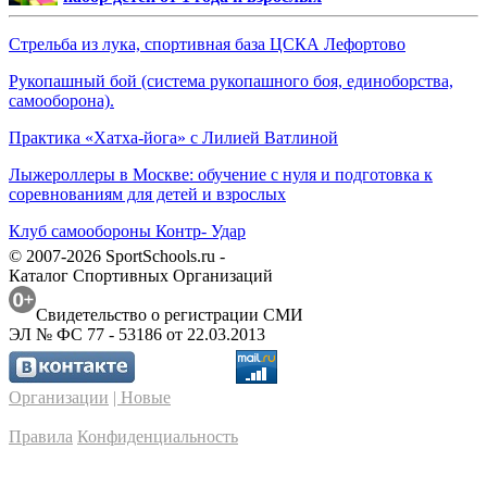
Стрельба из лука, спортивная база ЦСКА Лефортово
Рукопашный бой (система рукопашного боя, единоборства,
самооборона).
Практика «Хатха-йога» с Лилией Ватлиной
Лыжероллеры в Москве: обучение с нуля и подготовка к
соревнованиям для детей и взрослых
Клуб самообороны Контр- Удар
© 2007-2026 SportSchools.ru -
Каталог Спортивных Организаций
Свидетельство о регистрации СМИ
ЭЛ № ФС 77 - 53186 от 22.03.2013
Организации
| Новые
Правила
Конфиденциальность