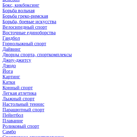
Бокс, кикбоксинг
Борьба вольная
Борьба греко-римская
Борьба, боевые искусства
Велосипедный спорт
Восточные единоборства
Гандбол
Горнолыжный спорт
Дайвинг
Дворцы спорта, спорткомплексы
Джиу-джитсу
Дзюдо
Йога
Картинг
Катки
Конный спорт
Легкая атлетика
Лыжный спорт
Настольный теннис
Парашютный спорт
Пейнтбол
Плавание
Роликовый спорт
Самбо