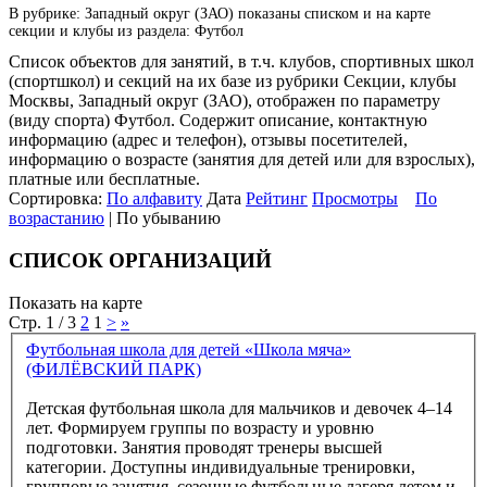
В рубрике: Западный округ (ЗАО) показаны списком и на карте
секции и клубы из раздела: Футбол
Список объектов для занятий, в т.ч. клубов, спортивных школ
(спортшкол) и секций на их базе из рубрики Секции, клубы
Москвы, Западный округ (ЗАО), отображен по параметру
(виду спорта) Футбол. Содержит описание, контактную
информацию (адрес и телефон), отзывы посетителей,
информацию о возрасте (занятия для детей или для взрослых),
платные или бесплатные.
Сортировка:
По алфавиту
Дата
Рейтинг
Просмотры
По
возрастанию
| По убыванию
СПИСОК ОРГАНИЗАЦИЙ
Показать на карте
Стр. 1 / 3
2
1
>
»
Футбольная школа для детей «Школа мяча»
(ФИЛЁВСКИЙ ПАРК)
Детская футбольная школа для мальчиков и девочек 4–14
лет. Формируем группы по возрасту и уровню
подготовки. Занятия проводят тренеры высшей
категории. Доступны индивидуальные тренировки,
групповые занятия, сезонные футбольные лагеря летом и