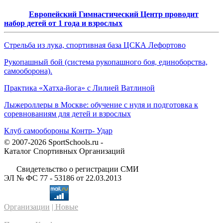
Европейский Гимнастический Центр проводит
набор детей от 1 года и взрослых
Стрельба из лука, спортивная база ЦСКА Лефортово
Рукопашный бой (система рукопашного боя, единоборства,
самооборона).
Практика «Хатха-йога» с Лилией Ватлиной
Лыжероллеры в Москве: обучение с нуля и подготовка к
соревнованиям для детей и взрослых
Клуб самообороны Контр- Удар
© 2007-2026 SportSchools.ru -
Каталог Спортивных Организаций
Свидетельство о регистрации СМИ
ЭЛ № ФС 77 - 53186 от 22.03.2013
Организации
| Новые