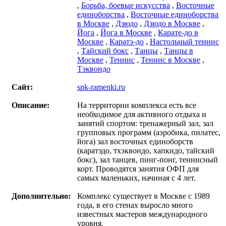
,
Борьба, боевые искусства
,
Восточные
единоборства
,
Восточные единоборства
в Москве
,
Дзюдо
,
Дзюдо в Москве
,
Йога
,
Йога в Москве
,
Карате-до в
Москве
,
Каратэ-до
,
Настольный теннис
,
Тайский бокс
,
Танцы
,
Танцы в
Москве
,
Теннис
,
Теннис в Москве
,
Тэквондо
Сайт:
spk-ramenki.ru
Описание:
На территории комплекса есть все
необходимое для активного отдыха и
занятий спортом: тренажерный зал, зал
групповых программ (аэробика, пилатес,
йога) зал восточных единоборств
(каратэдо, тхэквондо, хапкидо, тайский
бокс), зал танцев, пинг-понг, теннисный
корт. Проводятся занятия ОФП для
самых маленьких, начиная с 4 лет.
Дополнительно:
Комплекс существует в Москве с 1989
года, в его стенах выросло много
известных мастеров международного
уровня.