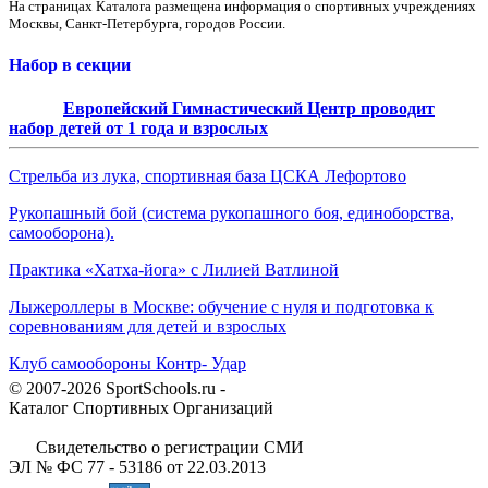
На страницах Каталога размещена информация о спортивных учреждениях
Москвы, Санкт-Петербурга, городов России.
Набор в секции
Европейский Гимнастический Центр проводит
набор детей от 1 года и взрослых
Стрельба из лука, спортивная база ЦСКА Лефортово
Рукопашный бой (система рукопашного боя, единоборства,
самооборона).
Практика «Хатха-йога» с Лилией Ватлиной
Лыжероллеры в Москве: обучение с нуля и подготовка к
соревнованиям для детей и взрослых
Клуб самообороны Контр- Удар
© 2007-2026 SportSchools.ru -
Каталог Спортивных Организаций
Свидетельство о регистрации СМИ
ЭЛ № ФС 77 - 53186 от 22.03.2013