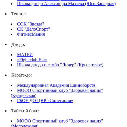
Школа дзюдо Александра Мазаева (Юго-Западная)
Теннис:
СОК "Звезда"
СК "ДелоСпорт"
ФитнесМания
Дзюдо:
МАТБИ
«Fight club Eut»
Школа дзюдо и самбо "Лидер" (Крылатское)
Каратэ-до:
Международная Академия Единоборств
МООО Спортивный клуб "Здоровая нация"
(Кунцевская)
ГБОУ ДО ЦВР «Синегория»
Тайский бокс:
МООО Спортивный клуб "Здоровая нация"
(Молодежная)