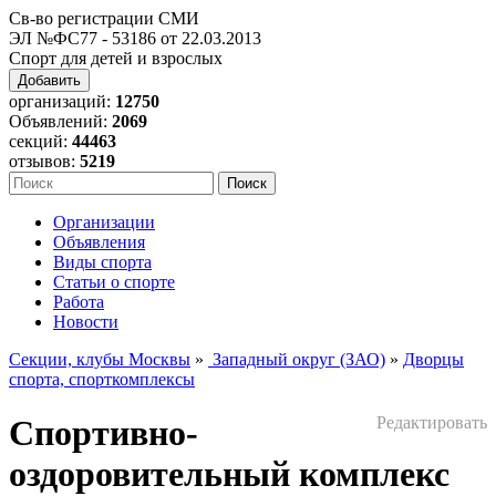
Св-во регистрации СМИ
ЭЛ №ФС77 - 53186 от 22.03.2013
Спорт для детей и взрослых
Добавить
организаций:
12750
Объявлений:
2069
секций:
44463
отзывов:
5219
Организации
Объявления
Виды спорта
Статьи о спорте
Работа
Новости
Секции, клубы Москвы
»
Западный округ (ЗАО)
»
Дворцы
спорта, спорткомплексы
Спортивно-
Редактировать
оздоровительный комплекс