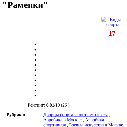
"Раменки"
17
Рейтинг:
6.81
/
10
(26 )
Рубрика:
Дворцы спорта, спорткомплексы
,
Аэробика в Москве
,
Аэробика
спортивная
,
Боевые искусства в Москве