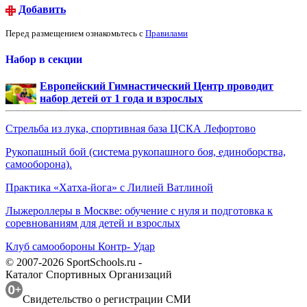
Добавить
Перед размещением ознакомьтесь с
Правилами
Набор в секции
Европейский Гимнастический Центр проводит
набор детей от 1 года и взрослых
Стрельба из лука, спортивная база ЦСКА Лефортово
Рукопашный бой (система рукопашного боя, единоборства,
самооборона).
Практика «Хатха-йога» с Лилией Ватлиной
Лыжероллеры в Москве: обучение с нуля и подготовка к
соревнованиям для детей и взрослых
Клуб самообороны Контр- Удар
© 2007-2026 SportSchools.ru -
Каталог Спортивных Организаций
Свидетельство о регистрации СМИ