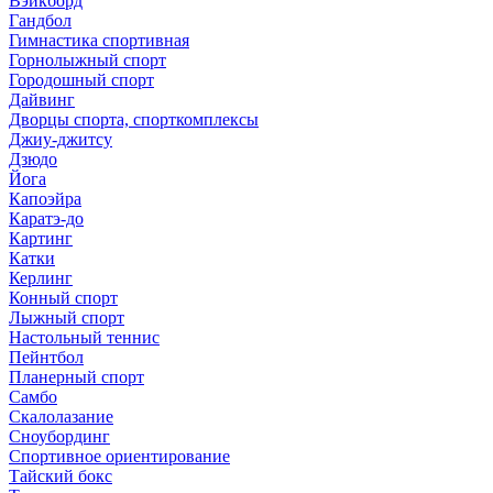
Вэйкборд
Гандбол
Гимнастика спортивная
Горнолыжный спорт
Городошный спорт
Дайвинг
Дворцы спорта, спорткомплексы
Джиу-джитсу
Дзюдо
Йога
Капоэйра
Каратэ-до
Картинг
Катки
Керлинг
Конный спорт
Лыжный спорт
Настольный теннис
Пейнтбол
Планерный спорт
Самбо
Скалолазание
Сноубординг
Спортивное ориентирование
Тайский бокс