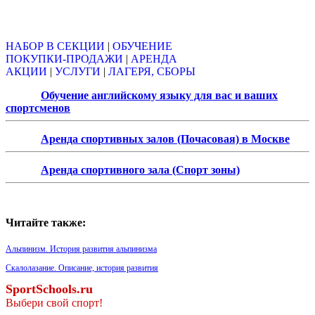
Объявления
НАБОР В СЕКЦИИ
|
ОБУЧЕНИЕ
ПОКУПКИ-ПРОДАЖИ
|
АРЕНДА
АКЦИИ
|
УСЛУГИ
|
ЛАГЕРЯ, СБОРЫ
Обучение английскому языку для вас и ваших
спортсменов
Аренда спортивных залов (Почасовая) в Москве
Аренда спортивного зала (Спорт зоны)
Читайте также:
Альпинизм. История развития альпинизма
Скалолазание. Описание, история развития
SportSchools.ru
Выбери свой спорт!