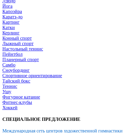
Дзюдо
Йога
Капоэйра
Каратэ-до
Картинг
Катки
Керлинг
Конный спорт
Лыжный спорт
Настольный теннис
Пейнтбол
Планерный спорт
Самбо
Сноубординг
Спортивное ориентирование
Тайский бокс
Теннис
Ушу
Фигурное катание
Фитнес-клубы
Хоккей
СПЕЦИАЛЬНОЕ ПРЕДЛОЖЕНИЕ
Международная сеть центров художественной гимнастики