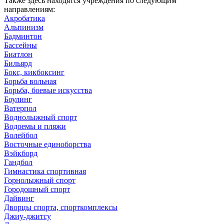
Также здесь находятся учреждения по следующим
направлениям:
Акробатика
Альпинизм
Бадминтон
Бассейны
Биатлон
Бильярд
Бокс, кикбоксинг
Борьба вольная
Борьба, боевые искусства
Боулинг
Ватерпол
Воднолыжный спорт
Водоемы и пляжи
Волейбол
Восточные единоборства
Вэйкборд
Гандбол
Гимнастика спортивная
Горнолыжный спорт
Городошный спорт
Дайвинг
Дворцы спорта, спорткомплексы
Джиу-джитсу