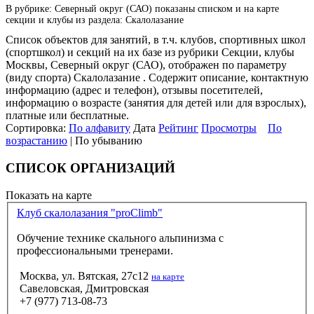
В рубрике: Северный округ (САО) показаны списком и на карте
секции и клубы из раздела: Скалолазание
Список объектов для занятий, в т.ч. клубов, спортивных школ
(спортшкол) и секций на их базе из рубрики Секции, клубы
Москвы, Северный округ (САО), отображен по параметру
(виду спорта) Скалолазание . Содержит описание, контактную
информацию (адрес и телефон), отзывы посетителей,
информацию о возрасте (занятия для детей или для взрослых),
платные или бесплатные.
Сортировка:
По алфавиту
Дата
Рейтинг
Просмотры
По
возрастанию
| По убыванию
СПИСОК ОРГАНИЗАЦИЙ
Показать на карте
Клуб скалолазания "proClimb"
Обучение технике скального альпинизма с
профессиональными тренерами.
Москва, ул. Вятская, 27с12
на карте
Савеловская, Дмитровская
+7 (977) 713-08-73