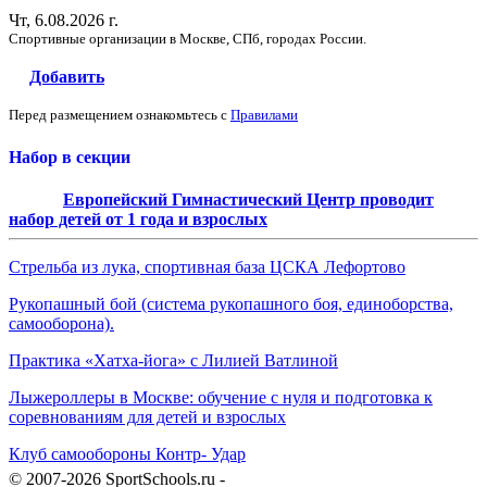
Чт, 6.08.2026 г.
Спортивные организации в Москве, СПб, городах России.
Добавить
Перед размещением ознакомьтесь с
Правилами
Набор в секции
Европейский Гимнастический Центр проводит
набор детей от 1 года и взрослых
Стрельба из лука, спортивная база ЦСКА Лефортово
Рукопашный бой (система рукопашного боя, единоборства,
самооборона).
Практика «Хатха-йога» с Лилией Ватлиной
Лыжероллеры в Москве: обучение с нуля и подготовка к
соревнованиям для детей и взрослых
Клуб самообороны Контр- Удар
© 2007-2026 SportSchools.ru -