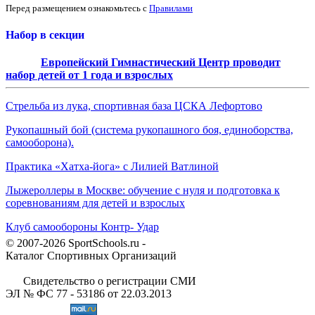
Перед размещением ознакомьтесь с
Правилами
Набор в секции
Европейский Гимнастический Центр проводит
набор детей от 1 года и взрослых
Стрельба из лука, спортивная база ЦСКА Лефортово
Рукопашный бой (система рукопашного боя, единоборства,
самооборона).
Практика «Хатха-йога» с Лилией Ватлиной
Лыжероллеры в Москве: обучение с нуля и подготовка к
соревнованиям для детей и взрослых
Клуб самообороны Контр- Удар
© 2007-2026 SportSchools.ru -
Каталог Спортивных Организаций
Свидетельство о регистрации СМИ
ЭЛ № ФС 77 - 53186 от 22.03.2013