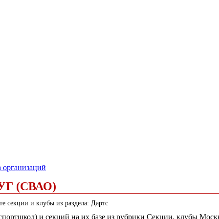
а организаций
Г (СВАО)
е секции и клубы из раздела: Дартс
 (спортшкол) и секций на их базе из рубрики Секции, клубы Мо