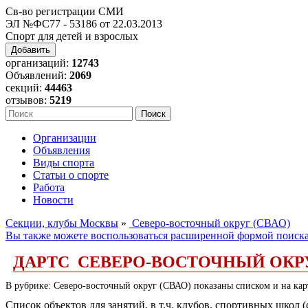
Св-во регистрации СМИ
ЭЛ №ФС77 - 53186 от 22.03.2013
Спорт для детей и взрослых
Добавить
организаций:
12743
Объявлений:
2069
секций:
44463
отзывов:
5219
Организации
Объявления
Виды спорта
Статьи о спорте
Работа
Новости
Секции, клубы Москвы
»
Северо-восточный округ (СВАО)
Вы также можете воспользоваться расширенной формой поиск
ДАРТС СЕВЕРО-ВОСТОЧНЫЙ ОКРУ
В рубрике: Северо-восточный округ (СВАО) показаны списком и на карт
Список объектов для занятий, в т.ч. клубов, спортивных школ