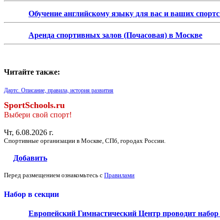
Обучение английскому языку для вас и ваших спорт
Аренда спортивных залов (Почасовая) в Москве
Читайте также:
Дартс. Описание, правила, история развития
SportSchools.ru
Выбери свой спорт!
Чт, 6.08.2026 г.
Спортивные организации в Москве, СПб, городах России.
Добавить
Перед размещением ознакомьтесь с
Правилами
Набор в секции
Европейский Гимнастический Центр проводит набор д