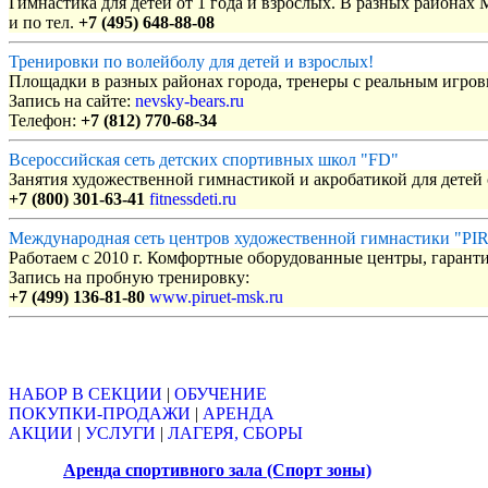
Гимнастика для детей от 1 года и взрослых. В разных районах
и по тел.
+7 (495) 648-88-08
Тренировки по волейболу для детей и взрослых!
Площадки в разных районах города, тренеры с реальным игро
Запись на сайте:
nevsky-bears.ru
Телефон:
+7 (812) 770-68-34
Всероссийская сеть детских спортивных школ "FD"
Занятия художественной гимнастикой и акробатикой для детей с
+7 (800) 301-63-41
fitnessdeti.ru
Международная сеть центров художественной гимнастики "P
Работаем с 2010 г. Комфортные оборудованные центры, гаранти
Запись на пробную тренировку:
+7 (499) 136-81-80
www.piruet-msk.ru
Объявления
НАБОР В СЕКЦИИ
|
ОБУЧЕНИЕ
ПОКУПКИ-ПРОДАЖИ
|
АРЕНДА
АКЦИИ
|
УСЛУГИ
|
ЛАГЕРЯ, СБОРЫ
Аренда спортивного зала (Спорт зоны)