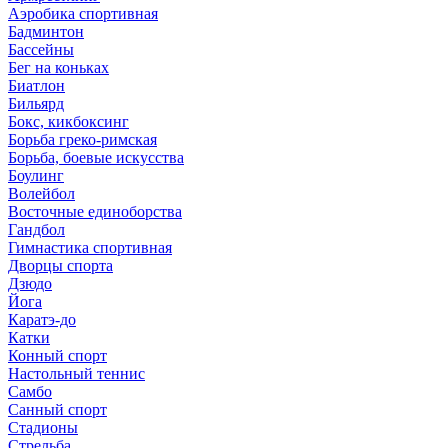
Аэробика спортивная
Бадминтон
Бассейны
Бег на коньках
Биатлон
Бильярд
Бокс, кикбоксинг
Борьба греко-римская
Борьба, боевые искусства
Боулинг
Волейбол
Восточные единоборства
Гандбол
Гимнастика спортивная
Дворцы спорта
Дзюдо
Йога
Каратэ-до
Катки
Конный спорт
Настольный теннис
Самбо
Санный спорт
Стадионы
Стрельба