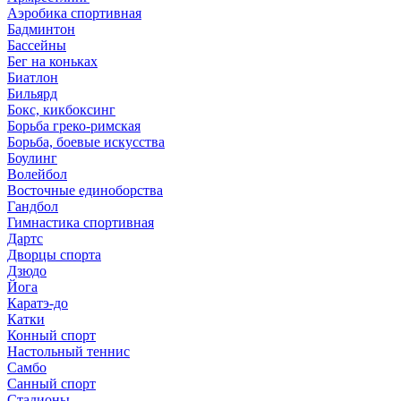
Аэробика спортивная
Бадминтон
Бассейны
Бег на коньках
Биатлон
Бильярд
Бокс, кикбоксинг
Борьба греко-римская
Борьба, боевые искусства
Боулинг
Волейбол
Восточные единоборства
Гандбол
Гимнастика спортивная
Дартс
Дворцы спорта
Дзюдо
Йога
Каратэ-до
Катки
Конный спорт
Настольный теннис
Самбо
Санный спорт
Стадионы