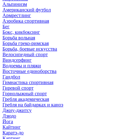
Альпинизм
Американский футбол
Армрестлинг
Аэробика спортивная
Бег
Бокс, кикбоксинг
Борьба вольная
Борьба греко-римская
Борьба, боевые искусства
Велосипедный спорт
Виндсерфинг
Водоемы и пляжи
Восточные единоборства
Гандбол
Гимнастика спортивная
Гиревой спорт
Горнолыжный спорт
Гребля академическая
Гребля на байдарках и каноэ
Джиу-джитсу
Дзюдо
Йога
Кайтинг
Каратэ-до
Картинг