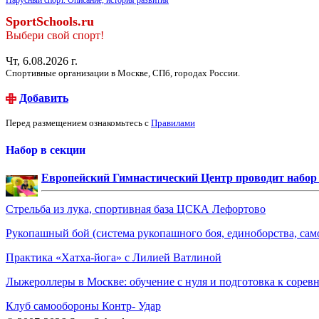
SportSchools.ru
Выбери свой спорт!
Чт, 6.08.2026 г.
Спортивные организации в Москве, СПб, городах России.
Добавить
Перед размещением ознакомьтесь с
Правилами
Набор в секции
Европейский Гимнастический Центр проводит набор д
Стрельба из лука, спортивная база ЦСКА Лефортово
Рукопашный бой (система рукопашного боя, единоборства, сам
Практика «Хатха-йога» с Лилией Ватлиной
Лыжероллеры в Москве: обучение с нуля и подготовка к сорев
Клуб самообороны Контр- Удар