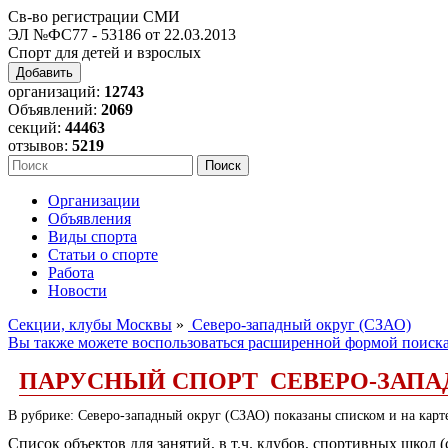
Св-во регистрации СМИ
ЭЛ №ФС77 - 53186 от 22.03.2013
Спорт для детей и взрослых
Добавить
организаций:
12743
Объявлений:
2069
секций:
44463
отзывов:
5219
Организации
Объявления
Виды спорта
Статьи о спорте
Работа
Новости
Секции, клубы Москвы
»
Северо-западный округ (СЗАО)
Вы также можете воспользоваться расширенной формой поиск
ПАРУСНЫЙ СПОРТ СЕВЕРО-ЗАПА
В рубрике: Северо-западный округ (СЗАО) показаны списком и на карт
Список объектов для занятий, в т.ч. клубов, спортивных школ