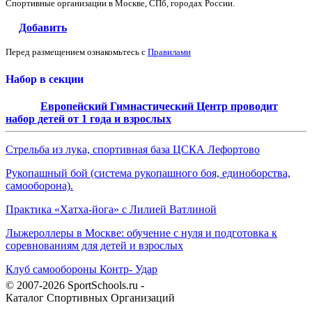
Спортивные организации в Москве, СПб, городах России.
Добавить
Перед размещением ознакомьтесь с
Правилами
Набор в секции
Европейский Гимнастический Центр проводит
набор детей от 1 года и взрослых
Стрельба из лука, спортивная база ЦСКА Лефортово
Рукопашный бой (система рукопашного боя, единоборства,
самооборона).
Практика «Хатха-йога» с Лилией Ватлиной
Лыжероллеры в Москве: обучение с нуля и подготовка к
соревнованиям для детей и взрослых
Клуб самообороны Контр- Удар
© 2007-2026 SportSchools.ru -
Каталог Спортивных Организаций