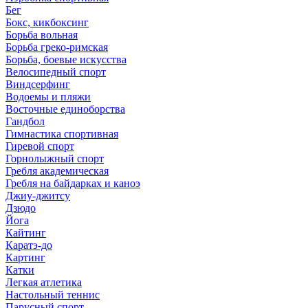
Бег
Бокс, кикбоксинг
Борьба вольная
Борьба греко-римская
Борьба, боевые искусства
Велосипедный спорт
Виндсерфинг
Водоемы и пляжи
Восточные единоборства
Гандбол
Гимнастика спортивная
Гиревой спорт
Горнолыжный спорт
Гребля академическая
Гребля на байдарках и каноэ
Джиу-джитсу
Дзюдо
Йога
Кайтинг
Каратэ-до
Картинг
Катки
Легкая атлетика
Настольный теннис
Парусный спорт