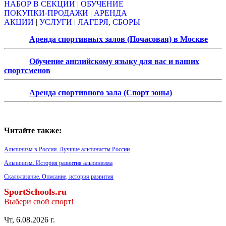
НАБОР В СЕКЦИИ
|
ОБУЧЕНИЕ
ПОКУПКИ-ПРОДАЖИ
|
АРЕНДА
АКЦИИ
|
УСЛУГИ
|
ЛАГЕРЯ, СБОРЫ
Аренда спортивных залов (Почасовая) в Москве
Обучение английскому языку для вас и ваших
спортсменов
Аренда спортивного зала (Спорт зоны)
Читайте также:
Альпинизм в России. Лучшие альпинисты России
Альпинизм. История развития альпинизма
Скалолазание. Описание, история развития
SportSchools.ru
Выбери свой спорт!
Чт, 6.08.2026 г.