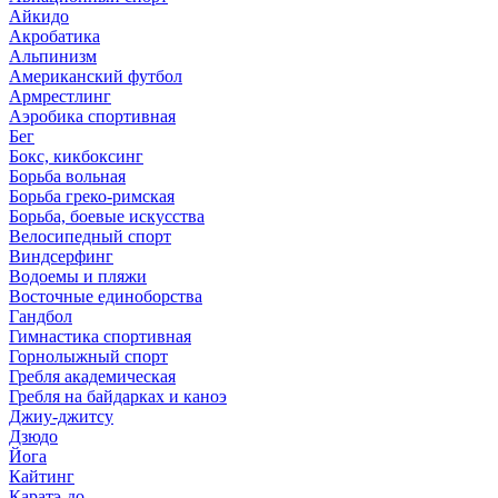
Айкидо
Акробатика
Альпинизм
Американский футбол
Армрестлинг
Аэробика спортивная
Бег
Бокс, кикбоксинг
Борьба вольная
Борьба греко-римская
Борьба, боевые искусства
Велосипедный спорт
Виндсерфинг
Водоемы и пляжи
Восточные единоборства
Гандбол
Гимнастика спортивная
Горнолыжный спорт
Гребля академическая
Гребля на байдарках и каноэ
Джиу-джитсу
Дзюдо
Йога
Кайтинг
Каратэ-до