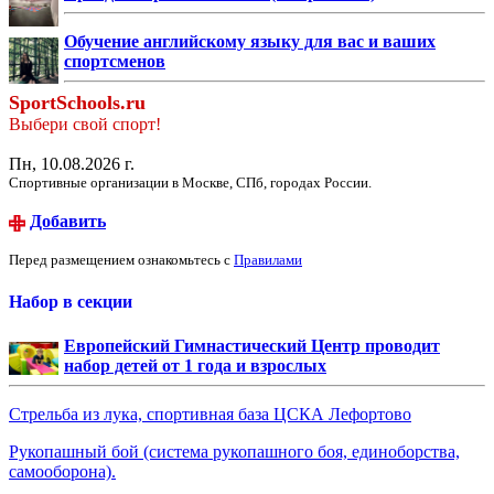
Обучение английскому языку для вас и ваших
спортсменов
SportSchools.ru
Выбери свой спорт!
Пн, 10.08.2026 г.
Спортивные организации в Москве, СПб, городах России.
Добавить
Перед размещением ознакомьтесь с
Правилами
Набор в секции
Европейский Гимнастический Центр проводит
набор детей от 1 года и взрослых
Стрельба из лука, спортивная база ЦСКА Лефортово
Рукопашный бой (система рукопашного боя, единоборства,
самооборона).