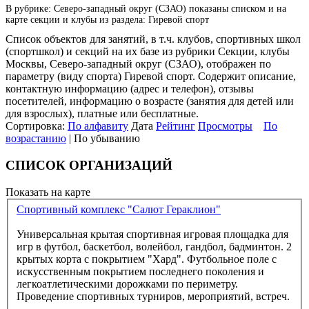
В рубрике: Северо-западный округ (СЗАО) показаны списком и на
карте секции и клубы из раздела: Гиревой спорт
Список объектов для занятий, в т.ч. клубов, спортивных школ
(спортшкол) и секций на их базе из рубрики Секции, клубы
Москвы, Северо-западный округ (СЗАО), отображен по
параметру (виду спорта) Гиревой спорт. Содержит описание,
контактную информацию (адрес и телефон), отзывы
посетителей, информацию о возрасте (занятия для детей или
для взрослых), платные или бесплатные.
Сортировка:
По алфавиту
Дата
Рейтинг
Просмотры
По
возрастанию
| По убыванию
СПИСОК ОРГАНИЗАЦИЙ
Показать на карте
Спортивный комплекс "Салют Гераклион"
Универсальная крытая спортивная игровая площадка для
игр в футбол, баскетбол, волейбол, гандбол, бадминтон. 2
крытых корта с покрытием "Хард". Футбольное поле с
искусственным покрытием последнего поколения и
легкоатлетическими дорожками по периметру.
Проведение спортивных турниров, мероприятий, встреч.