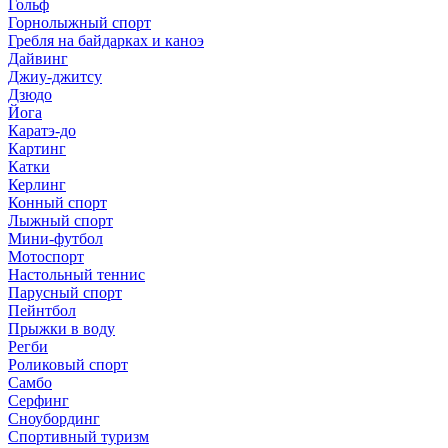
Гольф
Горнолыжный спорт
Гребля на байдарках и каноэ
Дайвинг
Джиу-джитсу
Дзюдо
Йога
Каратэ-до
Картинг
Катки
Керлинг
Конный спорт
Лыжный спорт
Мини-футбол
Мотоспорт
Настольный теннис
Парусный спорт
Пейнтбол
Прыжки в воду
Регби
Роликовый спорт
Самбо
Серфинг
Сноубординг
Спортивный туризм