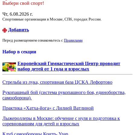
Выбери свой спорт!
Чт, 6.08.2026 г.
Спортивные организации в Москве, СПб, городах России.
Добавить
Перед размещением ознакомьтесь с
Правилами
Набор в секции
Европейский Гимнастический Центр проводит
набор детей от 1 года и взрослых
Стрельба из лука, спортивная база ЦСКА Лефортово
Рукопашный бой (система рукопашного боя, единоборства,
самооборона).
Практика «Хатха-йога» с Лилией Ватлиной
Лыжероллеры в Москве: обучение с нуля и подготовка к
соревнованиям для детей и взрослых
Клуб самообороны Контр- Удар