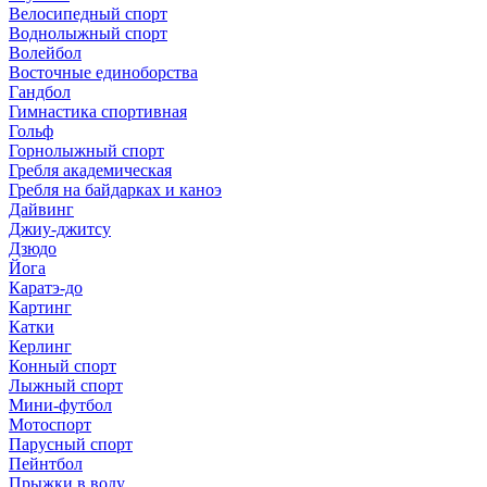
Велосипедный спорт
Воднолыжный спорт
Волейбол
Восточные единоборства
Гандбол
Гимнастика спортивная
Гольф
Горнолыжный спорт
Гребля академическая
Гребля на байдарках и каноэ
Дайвинг
Джиу-джитсу
Дзюдо
Йога
Каратэ-до
Картинг
Катки
Керлинг
Конный спорт
Лыжный спорт
Мини-футбол
Мотоспорт
Парусный спорт
Пейнтбол
Прыжки в воду