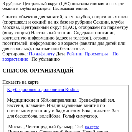
В рубрике: Центральный округ (ЦАО) показаны списком и на карте
секции и клубы из раздела: Настольный теннис
Список объектов для занятий, в т.ч. клубов, спортивных школ
(спортшкол) и секций на их базе из рубрики Секции, клубы
Москвы, Центральный округ (ЦАО), отображен по параметру
(виду спорта) Настольный теннис. Содержит описание,
контактную информацию (адрес и телефон), отзывы
посетителей, информацию о возрасте (занятия для детей или
для взрослых), платные или бесплатные.
Сортировка:
По алфавиту
Дата
Рейтинг
Просмотры
По
возрастанию
| По убыванию
СПИСОК ОРГАНИЗАЦИЙ
Показать на карте
Клуб здоровья и долголетия Rodina
Медицинские и SPA-направления. Тренажёрный зал.
Бассейн, плавание. Индивидуальные занятия по
настольному теннису и бадминтону. Бокс, пилатес. Зал
для баскетбола, волейбола. Гольф симулятор.
Москва, Чистопрудный бульвар, 12с1
на карте
Чистые пруды, Сретенский бульвар, Китай-город,