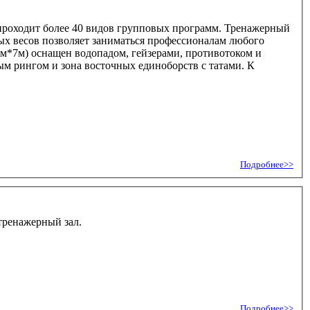
проходит более 40 видов групповых программ. Тренажерный
дных весов позволяет заниматься профессионалам любого
0м*7м) оснащен водопадом, гейзерами, противотоком и
ым рингом и зона восточных единоборств с татами. К
Подробнее>>
 тренажерный зал.
Подробнее>>