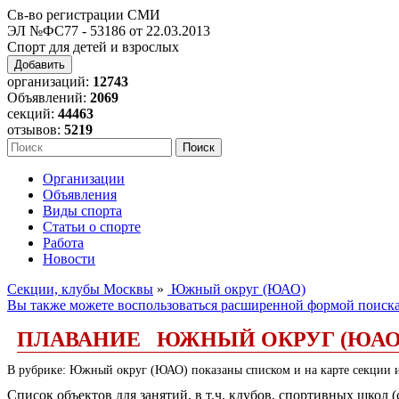
Св-во регистрации СМИ
ЭЛ №ФС77 - 53186 от 22.03.2013
Спорт для детей и взрослых
Добавить
организаций:
12743
Объявлений:
2069
секций:
44463
отзывов:
5219
Организации
Объявления
Виды спорта
Статьи о спорте
Работа
Новости
Секции, клубы Москвы
»
Южный округ (ЮАО)
Вы также можете воспользоваться расширенной формой поиск
ПЛАВАНИЕ ЮЖНЫЙ ОКРУГ (ЮАО
В рубрике: Южный округ (ЮАО) показаны списком и на карте секции и
Список объектов для занятий, в т.ч. клубов, спортивных школ