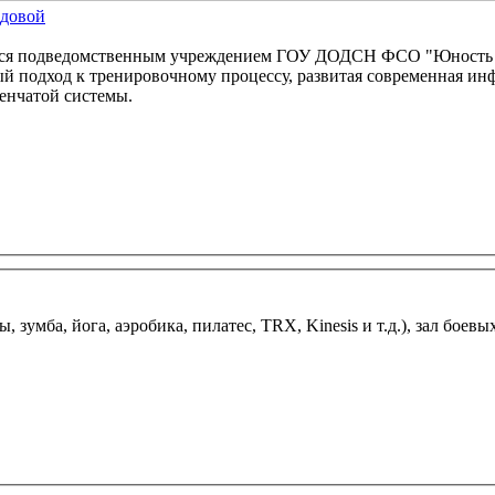
ыдовой
ся подведомственным учреждением ГОУ ДОДСН ФСО "Юность Мос
й подход к тренировочному процессу, развитая современная инф
енчатой системы.
 зумба, йога, аэробика, пилатес, TRX, Kinesis и т.д.), зал боев