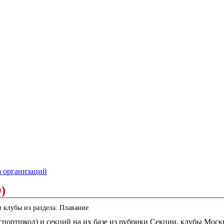
а организаций
)
 клубы из раздела: Плавание
 (спортшкол) и секций на их базе из рубрики Секции, клубы Мо