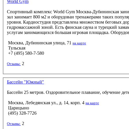
World Gym
Спортивный комплекс World Gym Москва-Дубининская занима
зал занимает 800 м2 и оборудован тренажерами таких популяр
уровня. Кардиостудия представлена множеством беговых дор
гидромассажной зоной. Есть финская сауна и турецкий хама
услугам занимающихся большая игровая площадка. Оборудов
Москва, Дубининская улица, 71
на карте
Тульская
+7 (495) 580-7-580
2
Отзывы:
Бассейн "Южный"
Бассейн 25 метров. Оздоровительное плавание, обучение дет
Москва, Лебедянская ул., д. 14, корп. 4
на карте
Царицыно
(495) 328-7726
2
Отзывы: