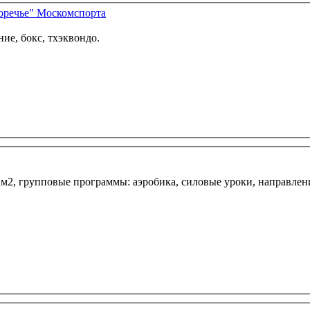
оречье" Москомспорта
ие, бокс, тхэквондо.
0 м2, групповые программы: аэробика, силовые уроки, направлен