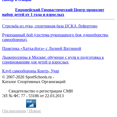
Европейский Гимнастический Центр проводит
набор детей от 1 года и взрослых
Стрельба из лука, спортивная база ЦСКА Лефортово
Рукопашный бой (система рукопашного боя, единоборства,
самооборона).
Практика «Хатха-йога» с Лилией Ватлиной
Лыжероллеры в Москве: обучение с нуля и подготовка к
соревнованиям для детей и взрослых
Клуб самообороны Контр- Удар
© 2007-2026 SportSchools.ru -
Каталог Спортивных Организаций
Свидетельство о регистрации СМИ
ЭЛ № ФС 77 - 53186 от 22.03.2013
Организации
| Новые