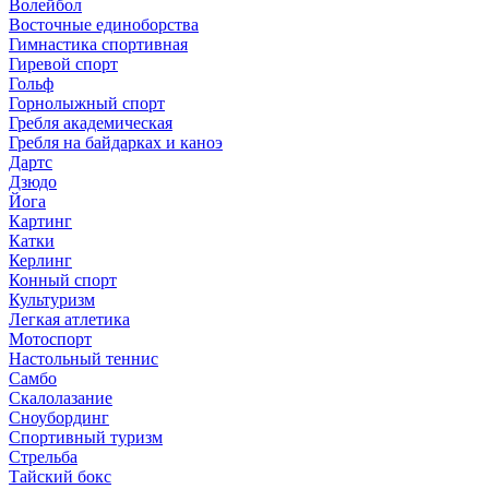
Волейбол
Восточные единоборства
Гимнастика спортивная
Гиревой спорт
Гольф
Горнолыжный спорт
Гребля академическая
Гребля на байдарках и каноэ
Дартс
Дзюдо
Йога
Картинг
Катки
Керлинг
Конный спорт
Культуризм
Легкая атлетика
Мотоспорт
Настольный теннис
Самбо
Скалолазание
Сноубординг
Спортивный туризм
Стрельба
Тайский бокс