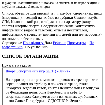
В рубрике: Калининский р-н показаны списком и на карте секции и
клубы из раздела: Дворцы спорта
Список объектов для занятий, в т.ч. клубов, спортивных школ
(спортшкол) и секций на их базе из рубрики Секции, клубы
СПб, Калининский р-н, отображен по параметру (виду
спорта) Дворцы спорта. Содержит описание, контактную
информацию (адрес и телефон), отзывы посетителей,
информацию о возрасте (занятия для детей или для взрослых),
платные или бесплатные.
Сортировка:
По алфавиту
Дата
Рейтинг
Просмотры
По
возрастанию
| По убыванию
СПИСОК ОРГАНИЗАЦИЙ
Показать на карте
Дворец спортивных игр (ДСИ) «Зенит»
На территории спорткомплекса проводятся тренировки и
соревнования по футболу и хоккею на траве, также
находятся ледовый каток, крытая пейнтбольная площадка
от Федерации пейнтбола Ленобласти и кафе. В
спорткомплексе базируется одна из главных футбольных
школ Санкт-Петербурга – СДЮСШОР "Зенит".