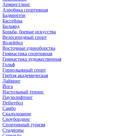
Армрестлинг
Аэробика спортивная
Бадминтон
Бассейны
Бильярд
Борьба, боевые искусства
Велосипедный спорт
Волейбол
Восточные единоборства
Гимнастика спортивная
Гимнастика художественная
Гольф
Горнолыжный спорт
Гребля академическая
Дайвинг
Йога
Настольный теннис
Пауэрлифтинг
Пейнтбол
Самбо
Скалолазание
Сноубординг
Спортивный туризм
Стадионы
Стрельба