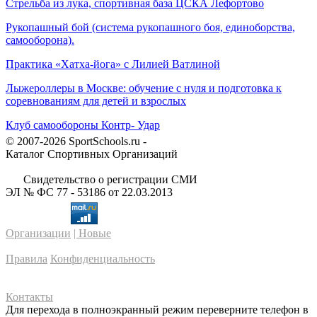
Стрельба из лука, спортивная база ЦСКА Лефортово
Рукопашный бой (система рукопашного боя, единоборства,
самооборона).
Практика «Хатха-йога» с Лилией Ватлиной
Лыжероллеры в Москве: обучение с нуля и подготовка к
соревнованиям для детей и взрослых
Клуб самообороны Контр- Удар
© 2007-2026 SportSchools.ru -
Каталог Спортивных Организаций
Свидетельство о регистрации СМИ
ЭЛ № ФС 77 - 53186 от 22.03.2013
Организации
| Новые
Правила
Конфиденциальность
Контакты
Для перехода в полноэкранный режим переверните телефон в