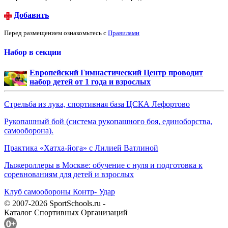
Добавить
Перед размещением ознакомьтесь с
Правилами
Набор в секции
Европейский Гимнастический Центр проводит
набор детей от 1 года и взрослых
Стрельба из лука, спортивная база ЦСКА Лефортово
Рукопашный бой (система рукопашного боя, единоборства,
самооборона).
Практика «Хатха-йога» с Лилией Ватлиной
Лыжероллеры в Москве: обучение с нуля и подготовка к
соревнованиям для детей и взрослых
Клуб самообороны Контр- Удар
© 2007-2026 SportSchools.ru -
Каталог Спортивных Организаций