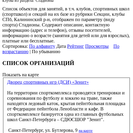
клубы из раздела: Стадионы
Список объектов для занятий, в т.ч. клубов, спортивных школ
(спортшкол) и секций на их базе из рубрики Секции, клубы
СПб, Калининский р-н, отображен по параметру (виду
спорта) Стадионы. Содержит описание, контактную
информацию (адрес и телефон), отзывы посетителей,
информацию о возрасте (занятия для детей или для взрослых),
платные или бесплатные.
Сортировка:
По алфавиту
Дата
Рейтинг
Просмотры
По
возрастанию
| По убыванию
СПИСОК ОРГАНИЗАЦИЙ
Показать на карте
Дворец спортивных игр (ДСИ) «Зенит»
На территории спорткомплекса проводятся тренировки и
соревнования по футболу и хоккею на траве, также
находятся ледовый каток, крытая пейнтбольная площадка
от Федерации пейнтбола Ленобласти и кафе. В
спорткомплексе базируется одна из главных футбольных
школ Санкт-Петербурга – СДЮСШОР "Зенит".
Санкт-Петербург, ул. Бутлерова, 9
на карте