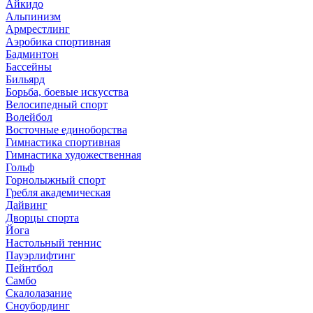
Айкидо
Альпинизм
Армрестлинг
Аэробика спортивная
Бадминтон
Бассейны
Бильярд
Борьба, боевые искусства
Велосипедный спорт
Волейбол
Восточные единоборства
Гимнастика спортивная
Гимнастика художественная
Гольф
Горнолыжный спорт
Гребля академическая
Дайвинг
Дворцы спорта
Йога
Настольный теннис
Пауэрлифтинг
Пейнтбол
Самбо
Скалолазание
Сноубординг