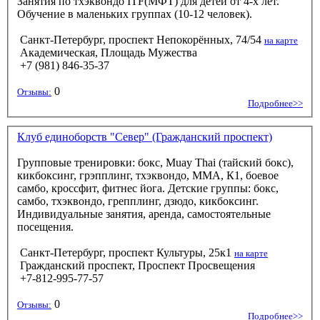
Занятия по тхэквондо ITF(МФТ) для детей от 4-х лет.
Обучение в маленьких группах (10-12 человек).
Санкт-Петербург, проспект Непокорённых, 74/54
на карте
Академическая, Площадь Мужества
+7 (981) 846-35-37
0
Отзывы:
Подробнее>>
Клуб единоборств "Север" (Гражданский проспект)
Групповые тренировки: бокс, Muay Thai (тайский бокс),
кикбоксинг, грэпплинг, тхэквондо, ММА, К1, боевое
самбо, кроссфит, фитнес йога. Детские группы: бокс,
самбо, тхэквондо, грепплинг, дзюдо, кикбоксинг.
Индивидуальные занятия, аренда, самостоятельные
посещения.
Санкт-Петербург, проспект Культуры, 25к1
на карте
Гражданский проспект, Проспект Просвещения
+7-812-995-77-57
0
Отзывы:
Подробнее>>