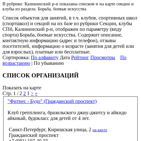
В рубрике: Калининский р-н показаны списком и на карте секции и
клубы из раздела: Борьба, боевые искусства
Список объектов для занятий, в т.ч. клубов, спортивных школ
(спортшкол) и секций на их базе из рубрики Секции, клубы
СПб, Калининский р-н, отображен по параметру (виду
спорта) Борьба, боевые искусства. Содержит описание,
контактную информацию (адрес и телефон), отзывы
посетителей, информацию о возрасте (занятия для детей или
для взрослых), платные или бесплатные.
Сортировка:
По алфавиту
Дата
Рейтинг
Просмотры
По
возрастанию
| По убыванию
СПИСОК ОРГАНИЗАЦИЙ
Показать на карте
Стр. 1 / 2
2
1
>
»
"Фитнес - Будо" (Гражданский проспект)
Клуб грепплинга, бразильского джиу-джитсу и айкидо
айкикай, будокласс для детей от 4 лет.
Санкт-Петербург, Киришская улица, 2
на карте
Гражданский проспект
+7 (981) 107-40-55