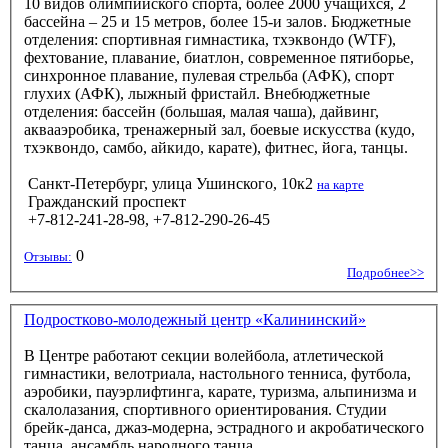
10 видов олимпийского спорта, более 2000 учащихся, 2
бассейна – 25 и 15 метров, более 15-и залов. Бюджетные
отделения: спортивная гимнастика, тхэквондо (WTF),
фехтование, плавание, биатлон, современное пятиборье,
синхронное плавание, пулевая стрельба (АФК), спорт
глухих (АФК), лыжный фристайл. Внебюджетные
отделения: бассейн (большая, малая чаша), дайвинг,
аквааэробика, тренажерный зал, боевые искусства (кудо,
тхэквондо, самбо, айкидо, карате), фитнес, йога, танцы.
Санкт-Петербург, улица Ушинского, 10к2
на карте
Гражданский проспект
+7-812-241-28-98, +7-812-290-26-45
0
Отзывы:
Подробнее>>
Подростково-молодежный центр «Калининский»
В Центре работают секции волейбола, атлетической
гимнастики, велотриала, настольного тенниса, футбола,
аэробики, пауэрлифтинга, карате, туризма, альпинизма и
скалолазания, спортивного ориентирования. Студии
брейк-данса, джаз-модерна, эстрадного и акробатического
танца, ансамбль народного танца.