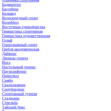
Аэробика спортивная
Бадминтон
Бассейны
Бильярд
Велосипедный спорт
Волейбол
Восточные единоборства
Гимнастика спортивная
Гимнастика художественная
Гольф
Горнолыжный спорт
Гребля академическая
Дайвинг
Дворцы спорта
Йога
Настольный теннис
Пауэрлифтинг
Пейнтбол
Самбо
Скалолазание
Сноубординг
Спортивный туризм
Стадионы
Стрельба
Тайский бокс