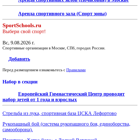
Аренда спортивного зала (Спорт зоны)
SportSchools.ru
Выбери свой спорт!
Вс, 9.08.2026 г.
Спортивные организации в Москве, СПб, городах России.
Добавить
Перед размещением ознакомьтесь с
Правилами
Набор в секции
Европейский Гимнастический Центр проводит
набор детей от 1 года и взрослых
Стрельба из лука, спортивная база ЦСКА Лефортово
Рукопашный бой (система рукопашного боя, единоборства,
самооборона).