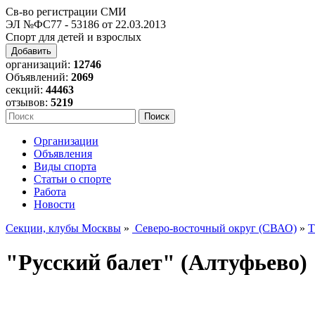
Св-во регистрации СМИ
ЭЛ №ФС77 - 53186 от 22.03.2013
Спорт для детей и взрослых
Добавить
организаций:
12746
Объявлений:
2069
секций:
44463
отзывов:
5219
Организации
Объявления
Виды спорта
Статьи о спорте
Работа
Новости
Секции, клубы Москвы
»
Северо-восточный округ (СВАО)
»
Т
"Русский балет" (Алтуфьево)