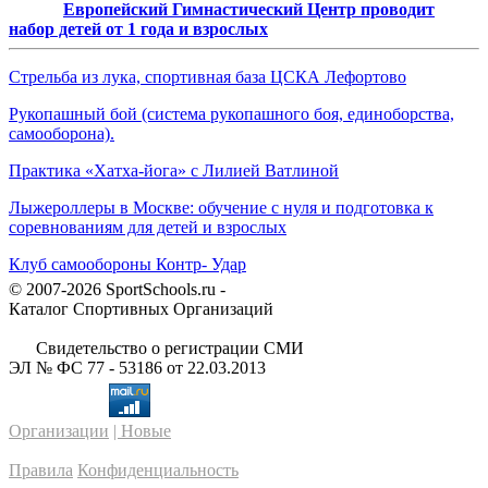
Европейский Гимнастический Центр проводит
набор детей от 1 года и взрослых
Стрельба из лука, спортивная база ЦСКА Лефортово
Рукопашный бой (система рукопашного боя, единоборства,
самооборона).
Практика «Хатха-йога» с Лилией Ватлиной
Лыжероллеры в Москве: обучение с нуля и подготовка к
соревнованиям для детей и взрослых
Клуб самообороны Контр- Удар
© 2007-2026 SportSchools.ru -
Каталог Спортивных Организаций
Свидетельство о регистрации СМИ
ЭЛ № ФС 77 - 53186 от 22.03.2013
Организации
| Новые
Правила
Конфиденциальность