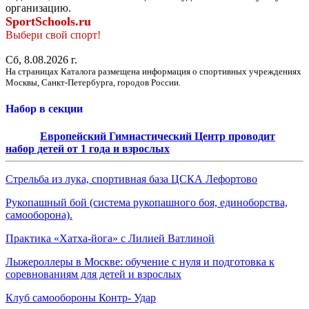
организацию.
SportSchools.ru
Выбери свой спорт!
Сб, 8.08.2026 г.
На страницах Каталога размещена информация о спортивных учреждениях
Москвы, Санкт-Петербурга, городов России.
Набор в секции
Европейский Гимнастический Центр проводит
набор детей от 1 года и взрослых
Стрельба из лука, спортивная база ЦСКА Лефортово
Рукопашный бой (система рукопашного боя, единоборства,
самооборона).
Практика «Хатха-йога» с Лилией Ватлиной
Лыжероллеры в Москве: обучение с нуля и подготовка к
соревнованиям для детей и взрослых
Клуб самообороны Контр- Удар