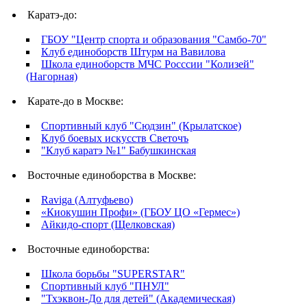
Каратэ-до:
ГБОУ "Центр спорта и образования "Самбо-70"
Клуб единоборств Штурм на Вавилова
Школа единоборств МЧС Росссии "Колизей"
(Нагорная)
Карате-до в Москве:
Спортивный клуб "Сюдзин" (Крылатское)
Клуб боевых искусств Светочъ
"Клуб каратэ №1" Бабушкинская
Восточные единоборства в Москве:
Raviga (Алтуфьево)
«Киокушин Профи» (ГБОУ ЦО «Гермес»)
Айкидо-спорт (Щелковская)
Восточные единоборства:
Школа борьбы "SUPERSTAR"
Спортивный клуб "ПНУЛ"
"Тхэквон-До для детей" (Академическая)