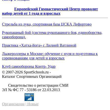
Европейский Гимнастический Центр проводит
набор детей от 1 года и взрослых
Стрельба из лука, спортивная база ЦСКА Лефортово
Рукопашный бой (система рукопашного боя, единоборства,
самооборона).
Практика «Хатха-йога» с Лилией Ватлиной
Лыжероллеры в Москве: обучение с нуля и подготовка к
соревнованиям для детей и взрослых
Клуб самообороны Контр- Удар
© 2007-2026 SportSchools.ru -
Каталог Спортивных Организаций
Свидетельство о регистрации СМИ
ЭЛ № ФС 77 - 53186 от 22.03.2013
Организации
| Новые