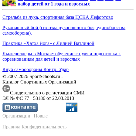
набор детей от 1 года и взрослых
Стрельба из лука, спортивная база ЦСКА Лефортово
Рукопашный бой (система рукопашного боя, единоборства,
самооборона).
Практика «Хатха-йога» с Лилией Ватлиной
Лыжероллеры в Москве: обучение с нуля и подготовка к
соревнованиям для детей и взрослых
Клуб самообороны Контр- Удар
© 2007-2026 SportSchools.ru -
Каталог Спортивных Организаций
Свидетельство о регистрации СМИ
ЭЛ № ФС 77 - 53186 от 22.03.2013
Организации
| Новые
Правила
Конфиденциальность