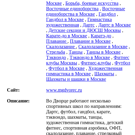
Москве
,
Борьба, боевые искусства
,
Восточные единоборства
,
Восточные
единоборства в Москве
,
Гандбол
,
Гандбол в Москве
,
Гимнастика
художественная
,
Дартс
,
Дартс в Москве
,
Детские секции и ДЮСШ Москвы
,
Карате-до в Москве
,
Каратэ-до
,
Плавание
,
Плавание в Москве
,
Скалолазание
,
Скалолазание в Москве
,
Стрельба
,
Танцы
,
Танцы в Москве
,
Тэквондо
,
Тэквондо в Москве
,
Фитнес
клубы Москвы
,
Фитнес-клубы
,
Футбол
,
Футбол в Москве
,
Художественная
гимнастика в Москве
,
Шахматы
,
Шахматы и шашки в Москве
Сайт:
www.mgdvorec.ru
Описание:
Во Дворце работают несколько
спортивных школ по направлениям:
Дартс, футбол, гандбол, карате,
тэквондо, шахматы, танцы,
художественная гимнастика, детский
фитнес, спортивная аэробика, ОФП,
скалолазание, плавание, стрелковый