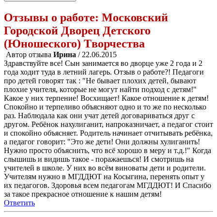
Отзывы о работе:
Московский
Городской Дворец Детского
(Юношеского) Tворчества
Автор отзыва
Ирина
/ 22.06.2015
Здравствуйте все! Сын занимается во дворце уже 2 года и 2
года ходит туда в летний лагерь. Отзыв о работе?! Педагоги
про детей говорят так : "Не бывает плохих детей, бывают
плохие учителя, которые не могут найти подход с детям!"
Какое у них терпение! Восхищает! Какое отношение к детям!
Спокойно и терпеливо объясняют одно и то же по несколько
раз. Наблюдала как они учат детей договариваться друг с
другом. Ребёнок нахулиганит, напроказничает, а педагог стоит
и спокойно объясняет. Родитель начинает отчитывать ребёнка,
а педагог говорит: "Это же дети! Они должны хулиганить!
Нужно просто объяснить, что всё хорошо в меру и т.д.!" Когда
слышишь и видишь такое - поражаешься! И смотришь на
учителей в школе. У них во всём виноваты дети и родители.
Учителям нужно в МГДДЮТ на Косыгина, перенять опыт у
их педагогов. Здоровья всем педагогам МГДДЮТ! И Спасибо
за такое прекрасное отношение к нашим детям!
Ответить