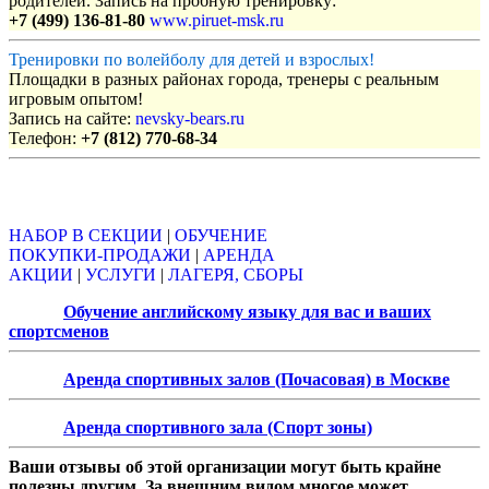
родителей. Запись на пробную тренировку:
+7 (499) 136-81-80
www.piruet-msk.ru
Тренировки по волейболу для детей и взрослых!
Площадки в разных районах города, тренеры с реальным
игровым опытом!
Запись на сайте:
nevsky-bears.ru
Телефон:
+7 (812) 770-68-34
Объявления
НАБОР В СЕКЦИИ
|
ОБУЧЕНИЕ
ПОКУПКИ-ПРОДАЖИ
|
АРЕНДА
АКЦИИ
|
УСЛУГИ
|
ЛАГЕРЯ, СБОРЫ
Обучение английскому языку для вас и ваших
спортсменов
Аренда спортивных залов (Почасовая) в Москве
Аренда спортивного зала (Спорт зоны)
Ваши отзывы об этой организации могут быть крайне
полезны другим. За внешним видом многое может