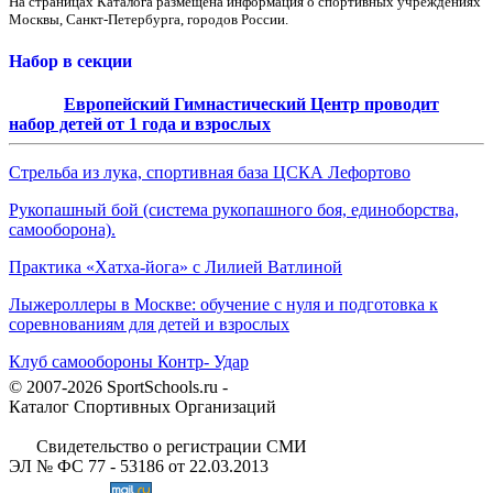
На страницах Каталога размещена информация о спортивных учреждениях
Москвы, Санкт-Петербурга, городов России.
Набор в секции
Европейский Гимнастический Центр проводит
набор детей от 1 года и взрослых
Стрельба из лука, спортивная база ЦСКА Лефортово
Рукопашный бой (система рукопашного боя, единоборства,
самооборона).
Практика «Хатха-йога» с Лилией Ватлиной
Лыжероллеры в Москве: обучение с нуля и подготовка к
соревнованиям для детей и взрослых
Клуб самообороны Контр- Удар
© 2007-2026 SportSchools.ru -
Каталог Спортивных Организаций
Свидетельство о регистрации СМИ
ЭЛ № ФС 77 - 53186 от 22.03.2013