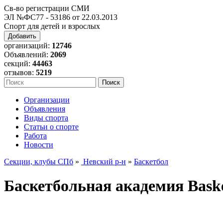
Св-во регистрации СМИ
ЭЛ №ФС77 - 53186 от 22.03.2013
Спорт для детей и взрослых
Добавить
организаций:
12746
Объявлений:
2069
секций:
44463
отзывов:
5219
Организации
Объявления
Виды спорта
Статьи о спорте
Работа
Новости
Секции, клубы СПб
»
Невский р-н
»
Баскетбол
Баскетбольная академия Bask