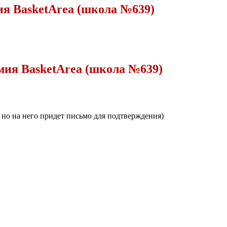
ия BasketArea (школа №639)
мия BasketArea (школа №639)
, но на него придет письмо для подтверждения)