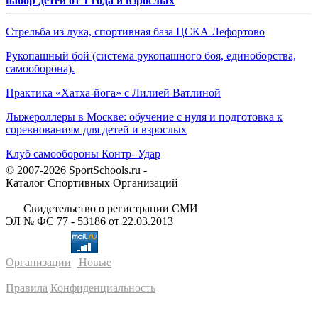
набор детей от 1 года и взрослых
Стрельба из лука, спортивная база ЦСКА Лефортово
Рукопашный бой (система рукопашного боя, единоборства,
самооборона).
Практика «Хатха-йога» с Лилией Ватлиной
Лыжероллеры в Москве: обучение с нуля и подготовка к
соревнованиям для детей и взрослых
Клуб самообороны Контр- Удар
© 2007-2026 SportSchools.ru -
Каталог Спортивных Организаций
Свидетельство о регистрации СМИ
ЭЛ № ФС 77 - 53186 от 22.03.2013
Организации
| Новые
Правила
Конфиденциальность