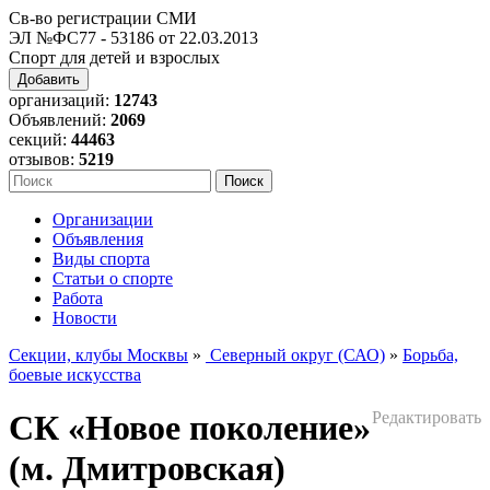
Св-во регистрации СМИ
ЭЛ №ФС77 - 53186 от 22.03.2013
Спорт для детей и взрослых
Добавить
организаций:
12743
Объявлений:
2069
секций:
44463
отзывов:
5219
Организации
Объявления
Виды спорта
Статьи о спорте
Работа
Новости
Секции, клубы Москвы
»
Северный округ (САО)
»
Борьба,
боевые искусства
СК «Новое поколение»
Редактировать
(м. Дмитровская)