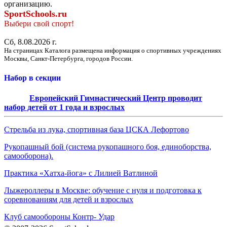
организацию.
SportSchools.ru
Выбери свой спорт!
Сб, 8.08.2026 г.
На страницах Каталога размещена информация о спортивных учреждениях
Москвы, Санкт-Петербурга, городов России.
Набор в секции
Европейский Гимнастический Центр проводит
набор детей от 1 года и взрослых
Стрельба из лука, спортивная база ЦСКА Лефортово
Рукопашный бой (система рукопашного боя, единоборства,
самооборона).
Практика «Хатха-йога» с Лилией Ватлиной
Лыжероллеры в Москве: обучение с нуля и подготовка к
соревнованиям для детей и взрослых
Клуб самообороны Контр- Удар