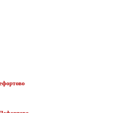
ефортово
Лефортово