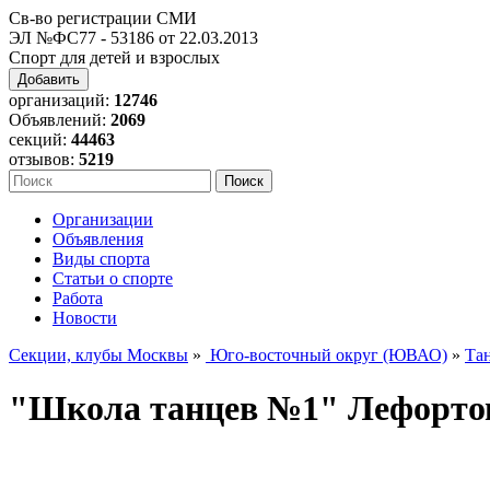
Св-во регистрации СМИ
ЭЛ №ФС77 - 53186 от 22.03.2013
Спорт для детей и взрослых
Добавить
организаций:
12746
Объявлений:
2069
секций:
44463
отзывов:
5219
Организации
Объявления
Виды спорта
Статьи о спорте
Работа
Новости
Секции, клубы Москвы
»
Юго-восточный округ (ЮВАО)
»
Та
"Школа танцев №1" Лефорто