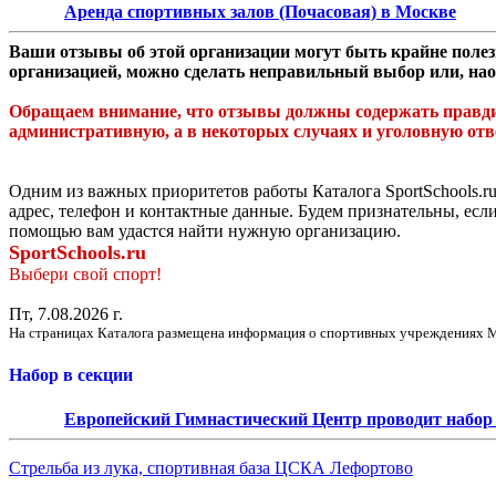
Аренда спортивных залов (Почасовая) в Москве
Ваши отзывы об этой организации могут быть крайне полезн
организацией, можно сделать неправильный выбор или, нао
Обращаем внимание, что отзывы должны содержать правдив
административную, а в некоторых случаях и уголовную отв
Одним из важных приоритетов работы Каталога SportSchools.ru
адрес, телефон и контактные данные. Будем признательны, есл
помощью вам удастся найти нужную организацию.
SportSchools.ru
Выбери свой спорт!
Пт, 7.08.2026 г.
На страницах Каталога размещена информация о спортивных учреждениях М
Набор в секции
Европейский Гимнастический Центр проводит набор д
Стрельба из лука, спортивная база ЦСКА Лефортово