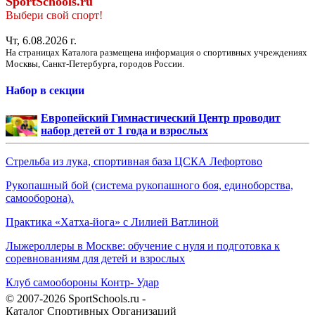
SportSchools.ru
Выбери свой спорт!
Чт, 6.08.2026 г.
На страницах Каталога размещена информация о спортивных учреждениях
Москвы, Санкт-Петербурга, городов России.
Набор в секции
Европейский Гимнастический Центр проводит
набор детей от 1 года и взрослых
Стрельба из лука, спортивная база ЦСКА Лефортово
Рукопашный бой (система рукопашного боя, единоборства,
самооборона).
Практика «Хатха-йога» с Лилией Ватлиной
Лыжероллеры в Москве: обучение с нуля и подготовка к
соревнованиям для детей и взрослых
Клуб самообороны Контр- Удар
© 2007-2026 SportSchools.ru -
Каталог Спортивных Организаций