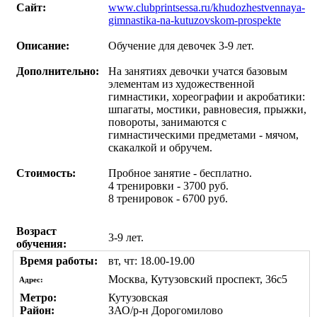
Сайт:
www.clubprintsessa.ru/khudozhestvennaya-
gimnastika-na-kutuzovskom-prospekte
Описание:
Обучение для девочек 3-9 лет.
Дополнительно:
На занятиях девочки учатся базовым
элементам из художественной
гимнастики, хореографии и акробатики:
шпагаты, мостики, равновесия, прыжки,
повороты, занимаются с
гимнастическими предметами - мячом,
скакалкой и обручем.
Стоимость:
Пробное занятие - бесплатно.
4 тренировки - 3700 руб.
8 тренировок - 6700 руб.
Возраст
3-9 лет.
обучения:
Время работы:
вт, чт: 18.00-19.00
Москва, Кутузовский проспект, 36с5
Адрес:
Метро:
Кутузовская
Район:
ЗАО/р-н Дорогомилово