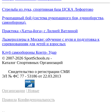
Стрельба из лука, спортивная база ЦСКА Лефортово
Рукопашный бой (система рукопашного боя, единоборства,
самооборона).
Практика «Хатха-йога» с Лилией Ватлиной
Лыжероллеры в Москве: обучение с нуля и подготовка к
соревнованиям для детей и взрослых
Клуб самообороны Контр- Удар
© 2007-2026 SportSchools.ru -
Каталог Спортивных Организаций
Свидетельство о регистрации СМИ
ЭЛ № ФС 77 - 53186 от 22.03.2013
Организации
| Новые
Правила
Конфиденциальность