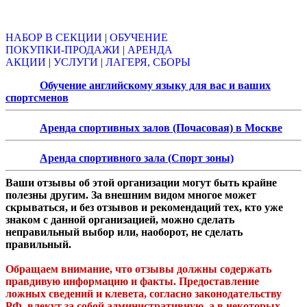
Объявления
НАБОР В СЕКЦИИ
|
ОБУЧЕНИЕ
ПОКУПКИ-ПРОДАЖИ
|
АРЕНДА
АКЦИИ
|
УСЛУГИ
|
ЛАГЕРЯ, СБОРЫ
Обучение английскому языку для вас и ваших
спортсменов
Аренда спортивных залов (Почасовая) в Москве
Аренда спортивного зала (Спорт зоны)
Ваши отзывы об этой организации могут быть крайне
полезны другим. За внешним видом многое может
скрываться, и без отзывов и рекомендаций тех, кто уже
знаком с данной организацией, можно сделать
неправильный выбор или, наоборот, не сделать
правильный.
Обращаем внимание, что отзывы должны содержать
правдивую информацию и факты. Предоставление
ложных сведений и клевета, согласно законодательству
РФ, влекут за собой административную, а в некоторых