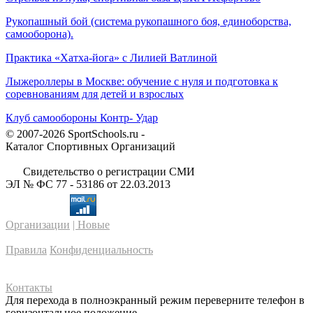
Рукопашный бой (система рукопашного боя, единоборства,
самооборона).
Практика «Хатха-йога» с Лилией Ватлиной
Лыжероллеры в Москве: обучение с нуля и подготовка к
соревнованиям для детей и взрослых
Клуб самообороны Контр- Удар
© 2007-2026 SportSchools.ru -
Каталог Спортивных Организаций
Свидетельство о регистрации СМИ
ЭЛ № ФС 77 - 53186 от 22.03.2013
Организации
| Новые
Правила
Конфиденциальность
Контакты
Для перехода в полноэкранный режим переверните телефон в
горизонтальное положение