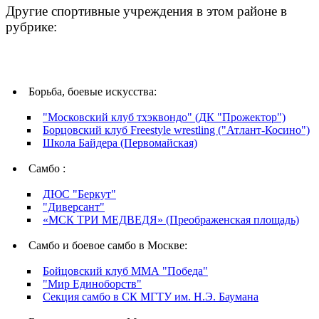
Другие спортивные учреждения в этом районе в
рубрике:
Борьба, боевые искусства:
"Московский клуб тхэквондо" (ДК "Прожектор")
Борцовский клуб Freestyle wrestling ("Атлант-Косино")
Школа Байдера (Первомайская)
Самбо :
ДЮС "Беркут"
"Диверсант"
«МСК ТРИ МЕДВЕДЯ» (Преображенская площадь)
Самбо и боевое самбо в Москве:
Бойцовский клуб ММА "Победа"
"Мир Единоборств"
Секция самбо в СК МГТУ им. Н.Э. Баумана