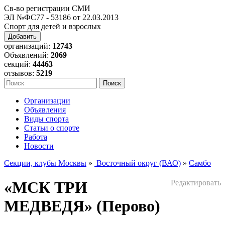
Св-во регистрации СМИ
ЭЛ №ФС77 - 53186 от 22.03.2013
Спорт для детей и взрослых
Добавить
организаций:
12743
Объявлений:
2069
секций:
44463
отзывов:
5219
Организации
Объявления
Виды спорта
Статьи о спорте
Работа
Новости
Секции, клубы Москвы
»
Восточный округ (ВАО)
»
Самбо
«МСК ТРИ
Редактировать
МЕДВЕДЯ» (Перово)