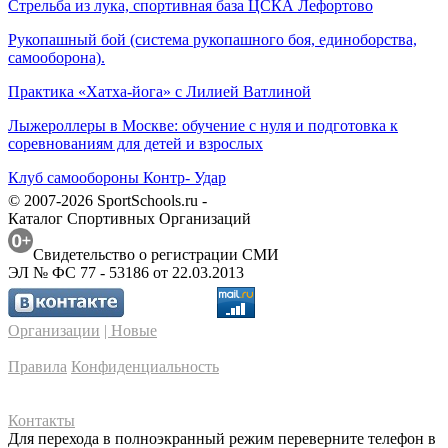
Стрельба из лука, спортивная база ЦСКА Лефортово
Рукопашный бой (система рукопашного боя, единоборства,
самооборона).
Практика «Хатха-йога» с Лилией Ватлиной
Лыжероллеры в Москве: обучение с нуля и подготовка к
соревнованиям для детей и взрослых
Клуб самообороны Контр- Удар
© 2007-2026 SportSchools.ru -
Каталог Спортивных Организаций
Свидетельство о регистрации СМИ
ЭЛ № ФС 77 - 53186 от 22.03.2013
Организации
| Новые
Правила
Конфиденциальность
Контакты
Для перехода в полноэкранный режим переверните телефон в