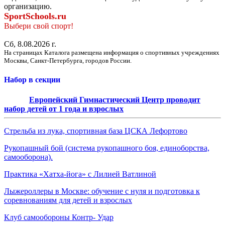
организацию.
SportSchools.ru
Выбери свой спорт!
Сб, 8.08.2026 г.
На страницах Каталога размещена информация о спортивных учреждениях
Москвы, Санкт-Петербурга, городов России.
Набор в секции
Европейский Гимнастический Центр проводит
набор детей от 1 года и взрослых
Стрельба из лука, спортивная база ЦСКА Лефортово
Рукопашный бой (система рукопашного боя, единоборства,
самооборона).
Практика «Хатха-йога» с Лилией Ватлиной
Лыжероллеры в Москве: обучение с нуля и подготовка к
соревнованиям для детей и взрослых
Клуб самообороны Контр- Удар