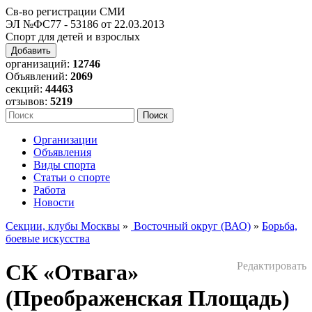
Св-во регистрации СМИ
ЭЛ №ФС77 - 53186 от 22.03.2013
Спорт для детей и взрослых
Добавить
организаций:
12746
Объявлений:
2069
секций:
44463
отзывов:
5219
Организации
Объявления
Виды спорта
Статьи о спорте
Работа
Новости
Секции, клубы Москвы
»
Восточный округ (ВАО)
»
Борьба,
боевые искусства
СК «Отвага»
Редактировать
(Преображенская Площадь)