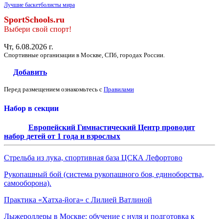
Лучшие баскетболисты мира
SportSchools.ru
Выбери свой спорт!
Чт, 6.08.2026 г.
Спортивные организации в Москве, СПб, городах России.
Добавить
Перед размещением ознакомьтесь с
Правилами
Набор в секции
Европейский Гимнастический Центр проводит
набор детей от 1 года и взрослых
Стрельба из лука, спортивная база ЦСКА Лефортово
Рукопашный бой (система рукопашного боя, единоборства,
самооборона).
Практика «Хатха-йога» с Лилией Ватлиной
Лыжероллеры в Москве: обучение с нуля и подготовка к