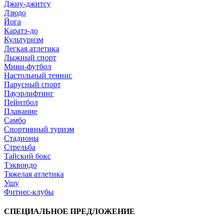
Джиу-джитсу
Дзюдо
Йога
Каратэ-до
Культуризм
Легкая атлетика
Лыжный спорт
Мини-футбол
Настольный теннис
Парусный спорт
Пауэрлифтинг
Пейнтбол
Плавание
Самбо
Спортивный туризм
Стадионы
Стрельба
Тайский бокс
Тэквондо
Тяжелая атлетика
Ушу
Фитнес-клубы
СПЕЦИАЛЬНОЕ ПРЕДЛОЖЕНИЕ