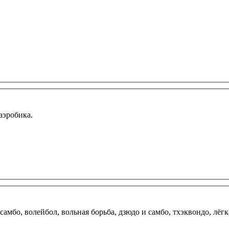
аэробика.
е самбо, волейбол, вольная борьба, дзюдо и самбо, тхэквондо, лё