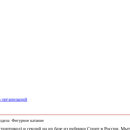
а организаций
здела: Фигурное катание
(спортшкол) и секций на их базе из рубрики Спорт в России, Мы