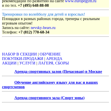
рекомендации по развитию на сайте
www.europegym.ru
и по тел.
+7 (495) 648-88-08
Тренировки по волейболу для детей и взрослых!
Площадки в разных районах города, тренеры с реальным
игровым опытом!
Запись на сайте:
nevsky-bears.ru
Телефон:
+7 (812) 770-68-34
Объявления
НАБОР В СЕКЦИИ
|
ОБУЧЕНИЕ
ПОКУПКИ-ПРОДАЖИ
|
АРЕНДА
АКЦИИ
|
УСЛУГИ
|
ЛАГЕРЯ, СБОРЫ
Аренда спортивных залов (Почасовая) в Москве
Обучение английскому языку для вас и ваших
спортсменов
Аренда спортивного зала (Спорт зоны)