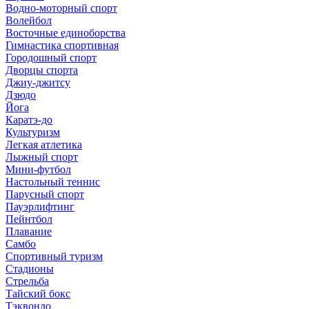
Водно-моторный спорт
Волейбол
Восточные единоборства
Гимнастика спортивная
Городошный спорт
Дворцы спорта
Джиу-джитсу
Дзюдо
Йога
Каратэ-до
Культуризм
Легкая атлетика
Лыжный спорт
Мини-футбол
Настольный теннис
Парусный спорт
Пауэрлифтинг
Пейнтбол
Плавание
Самбо
Спортивный туризм
Стадионы
Стрельба
Тайский бокс
Тэквондо