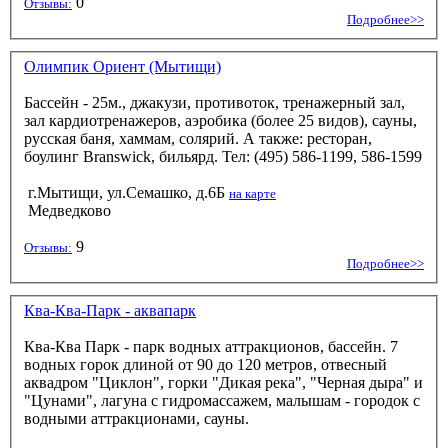
0
Отзывы:
Подробнее>>
Олимпик Ориент (Мытищи)
Бассейн - 25м., джакузи, противоток, тренажерный зал,
зал кардиотренажеров, аэробика (более 25 видов), сауны,
русская баня, хаммам, солярий. А также: ресторан,
боулинг Branswick, бильярд. Тел: (495) 586-1199, 586-1599
г.Мытищи, ул.Семашко, д.6Б
на карте
Медведково
9
Отзывы:
Подробнее>>
Ква-Ква-Парк - аквапарк
Ква-Ква Парк - парк водных аттракционов, бассейн. 7
водных горок длиной от 90 до 120 метров, отвесный
аквадром "Циклон", горки "Дикая река", "Черная дыра" и
"Цунами", лагуна с гидромассажем, малышам - городок с
водными аттракционами, сауны.