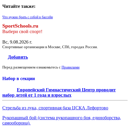
Читайте также:
Что нужно брать с собой в бассейн
SportSchools.ru
Выбери свой спорт!
Вс, 9.08.2026 г.
Спортивные организации в Москве, СПб, городах России.
Добавить
Перед размещением ознакомьтесь с
Правилами
Набор в секции
Европейский Гимнастический Центр проводит
набор детей от 1 года и взрослых
Стрельба из лука, спортивная база ЦСКА Лефортово
Рукопашный бой (система рукопашного боя, единоборства,
самооборона).