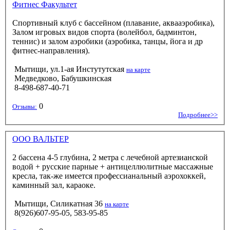
Фитнес Факультет
Спортивный клуб с бассейном (плавание, аквааэробика),
Залом игровых видов спорта (волейбол, бадминтон,
теннис) и залом аэробики (аэробика, танцы, йога и др
фитнес-направления).
Мытищи, ул.1-ая Инстутутская
на карте
Медведково, Бабушкинская
8-498-687-40-71
0
Отзывы:
Подробнее>>
ООО ВАЛЬТЕР
2 бассена 4-5 глубина, 2 метра с лечебной артезианской
водой + русские парные + антицеллюлитные массажные
кресла, так-же имеется профессианальный аэрохоккей,
каминный зал, караоке.
Мытищи, Силикатная 36
на карте
8(926)607-95-05, 583-95-85