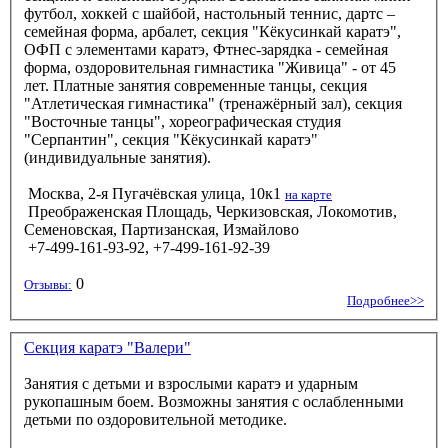
футбол, хоккей с шайбой, настольный теннис, дартс –
семейная форма, арбалет, секция "Кёкусинкай каратэ",
ОФП с элементами каратэ, Фтнес-зарядка - семейная
форма, оздоровительная гимнастика "Живица" - от 45
лет. Платные занятия современные танцы, секция
"Атлетическая гимнастика" (тренажёрный зал), секция
"Восточные танцы", хореографическая студия
"Серпантин", секция "Кёкусинкай каратэ"
(индивидуальные занятия).
Москва, 2-я Пугачёвская улица, 10к1
на карте
Преображенская Площадь, Черкизовская, Локомотив,
Семеновская, Партизанская, Измайлово
+7-499-161-93-92, +7-499-161-92-39
0
Отзывы:
Подробнее>>
Секция каратэ "Валери"
Занятия с детьми и взрослыми каратэ и ударным
рукопашным боем. Возможны занятия с ослабленными
детьми по оздоровительной методике.