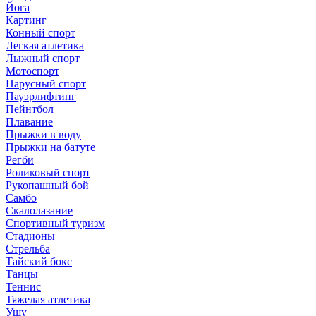
Йога
Картинг
Конный спорт
Легкая атлетика
Лыжный спорт
Мотоспорт
Парусный спорт
Пауэрлифтинг
Пейнтбол
Плавание
Прыжки в воду
Прыжки на батуте
Регби
Роликовый спорт
Рукопашный бой
Самбо
Скалолазание
Спортивный туризм
Стадионы
Стрельба
Тайский бокс
Танцы
Теннис
Тяжелая атлетика
Ушу