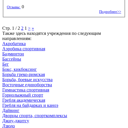
0
Отзывы:
Подробнее>>
Стр. 1 / 2
2
1
>
»
Также здесь находятся учреждения по следующим
направлениям:
Акробатика
Аэробика спортивная
Бадминтон
Бассейны
Бег
Бокс, кикбоксинг
Борьба греко-римская
Борьба, боевые искусства
Восточные единоборства
Гимнастика спортивная
Горнолыжный спорт
Гребля академическая
Гребля на байдарках и каноэ
Дайвинг
Дворцы спорта, спорткомплексы
Джиу-джитсу
Дзюдо