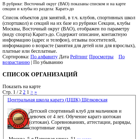
В рубрике: Восточный округ (ВАО) показаны списком и на карте
секции и клубы из раздела: Каратэ-до
Список объектов для занятий, в т.ч. клубов, спортивных школ
(спортшкол) и секций на их базе из рубрики Секции, клубы
Москвы, Восточный округ (ВАО), отображен по параметру
(виду спорта) Каратэ-до. Содержит описание, контактную
информацию (адрес и телефон), отзывы посетителей,
информацию о возрасте (занятия для детей или для взрослых),
платные или бесплатные.
Сортировка:
По алфавиту
Дата
Рейтинг
Просмотры
По
возрастанию
| По убыванию
СПИСОК ОРГАНИЗАЦИЙ
Показать на карте
Стр. 1 / 2
2
1
>
»
Центральная школа каратэ (ЦШК) Щёлковская
Детский спортивный клуб для мальчиков и
девочек от 4 лет. Обучение каратэ шотокан
(сетокан). Соревнованиях, аттестации, разряды,
спортивные лагеря.
Москва, 5-я Парковая улица, 51