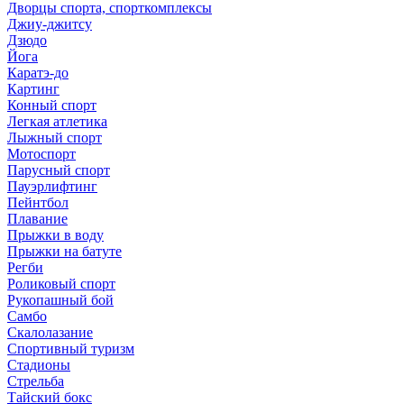
Дворцы спорта, спорткомплексы
Джиу-джитсу
Дзюдо
Йога
Каратэ-до
Картинг
Конный спорт
Легкая атлетика
Лыжный спорт
Мотоспорт
Парусный спорт
Пауэрлифтинг
Пейнтбол
Плавание
Прыжки в воду
Прыжки на батуте
Регби
Роликовый спорт
Рукопашный бой
Самбо
Скалолазание
Спортивный туризм
Стадионы
Стрельба
Тайский бокс