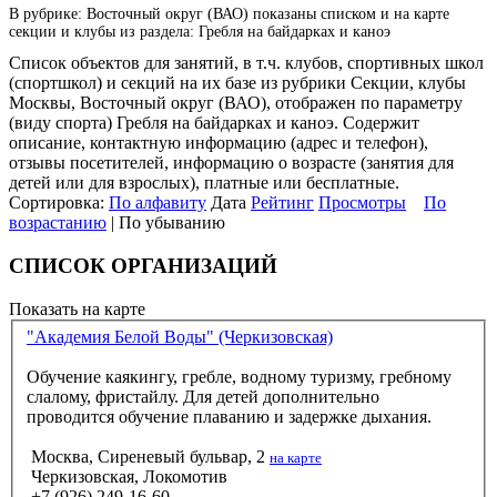
В рубрике: Восточный округ (ВАО) показаны списком и на карте
секции и клубы из раздела: Гребля на байдарках и каноэ
Список объектов для занятий, в т.ч. клубов, спортивных школ
(спортшкол) и секций на их базе из рубрики Секции, клубы
Москвы, Восточный округ (ВАО), отображен по параметру
(виду спорта) Гребля на байдарках и каноэ. Содержит
описание, контактную информацию (адрес и телефон),
отзывы посетителей, информацию о возрасте (занятия для
детей или для взрослых), платные или бесплатные.
Сортировка:
По алфавиту
Дата
Рейтинг
Просмотры
По
возрастанию
| По убыванию
СПИСОК ОРГАНИЗАЦИЙ
Показать на карте
"Академия Белой Воды" (Черкизовская)
Обучение каякингу, гребле, водному туризму, гребному
слалому, фристайлу. Для детей дополнительно
проводится обучение плаванию и задержке дыхания.
Москва, Сиреневый бульвар, 2
на карте
Черкизовская, Локомотив
+7 (926) 249-16-60