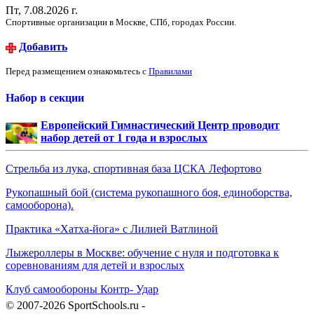
Пт, 7.08.2026 г.
Спортивные организации в Москве, СПб, городах России.
Добавить
Перед размещением ознакомьтесь с
Правилами
Набор в секции
Европейский Гимнастический Центр проводит
набор детей от 1 года и взрослых
Стрельба из лука, спортивная база ЦСКА Лефортово
Рукопашный бой (система рукопашного боя, единоборства,
самооборона).
Практика «Хатха-йога» с Лилией Ватлиной
Лыжероллеры в Москве: обучение с нуля и подготовка к
соревнованиям для детей и взрослых
Клуб самообороны Контр- Удар
© 2007-2026 SportSchools.ru -