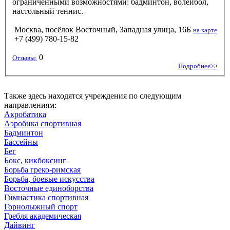
ограниченными возможностями: бадминтон, волейбол,
настольный теннис.
Москва, посёлок Восточный, Западная улица, 16Б
на карте
+7 (499) 780-15-82
0
Отзывы:
Подробнее>>
Также здесь находятся учреждения по следующим
направлениям:
Акробатика
Аэробика спортивная
Бадминтон
Бассейны
Бег
Бокс, кикбоксинг
Борьба греко-римская
Борьба, боевые искусства
Восточные единоборства
Гимнастика спортивная
Горнолыжный спорт
Гребля академическая
Дайвинг