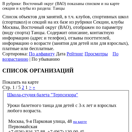
В рубрике: Восточный округ (ВАО) показаны списком и на карте
секции и клубы из раздела: Танцы
Список объектов для занятий, в т.ч. клубов, спортивных школ
(спортшкол) и секций на их базе из рубрики Секции, клубы
Москвы, Восточный округ (ВАО), отображен по параметру
(виду спорта) Танцы. Содержит описание, контактную
информацию (адрес и телефон), отзывы посетителей,
информацию о возрасте (занятия для детей или для взрослых),
платные или бесплатные.
Сортировка:
По алфавиту
Дата
Рейтинг
Просмотры
По
возрастанию
| По убыванию
СПИСОК ОРГАНИЗАЦИЙ
Показать на карте
Стр. 1 / 5
2
1
>
»
Школа-студия балета "Терпсихора"
Уроки балетного танца для детей с 3-х лет и взрослых
любого возраста.
Москва, 9-я Парковая улица, 48
на карте
Первомайская
+7 (926) 816-37-88, +7 (967) 130-90-45