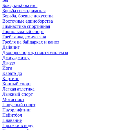
Бег
Бокс, кикбоксинг
Борьба греко-римская
Борьба, боевые искусства
Восточные единоборства
Гимнастика спортивная
Горнолыжный спорт
Гребля академическая
Гребля на байдарках и каноэ
Дайвинг
Дворцы спорта, спорткомплексы
Джиу-джитсу
Дзюдо
Йога
Каратэ-до
Картинг
Конный спорт
Легкая атлетика
Лыжный спорт
Мотоспорт
Парусный спорт
Пауэрлифтинг
Пейнтбол
Плавание
Прыжки в воду