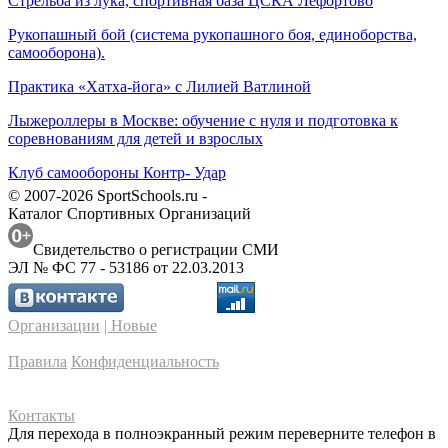
Стрельба из лука, спортивная база ЦСКА Лефортово
Рукопашный бой (система рукопашного боя, единоборства,
самооборона).
Практика «Хатха-йога» с Лилией Ватлиной
Лыжероллеры в Москве: обучение с нуля и подготовка к
соревнованиям для детей и взрослых
Клуб самообороны Контр- Удар
© 2007-2026 SportSchools.ru -
Каталог Спортивных Организаций
Свидетельство о регистрации СМИ
ЭЛ № ФС 77 - 53186 от 22.03.2013
Организации
| Новые
Правила
Конфиденциальность
Контакты
Для перехода в полноэкранный режим переверните телефон в