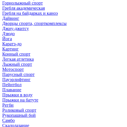
Горнолыжный спорт
Гребля академическая
Гребля на байдарках и каноэ
Дайвинг
Дворцы спорта, спорткомплексы
Джиу-джитсу
Дзюдо
Йога
Каратэ-до
Картинг
Конный спорт
Легкая атлетика
Лыжный спорт
Мотоспорт
Парусный спорт
Пауэрлифтинг
Пейнтбол
Плавание
Прыжки в воду
Прыжки на батуте
Регби
Роликовый спорт
Рукопашный бой
Самбо
Скалолазание