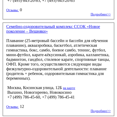
+7 (495) 645-20-65, +7 (495) 645-20-63
0
Отзывы:
Подробнее>>
Семейно-оздоровительный комплекс ССОК «Новое
поколение – Вешняки»
Плавание (25-метровый бассейн и бассейн для обучения
плаванию), аквааэробика, баскетбол, атлетическая
гимнастика, бокс, самбо, боевое самбо, теннис, футбол,
мини-футбол, карате-кёкусинкай, аэробика, калланетика,
бадминтон, гандбол, стилевое карате, спортивные танцы,
ОФП. Кроме того, осуществляются следующие виды
физкультурно-оздоровительной деятельности: плавание
(родитель + ребенок, оздоровительная гимнастика для
беременных).
Москва, Косинская улица, 12Б
на карте
Выхино, Новогиреево, Новокосино
+7 (499) 786-45-60, +7 (499) 786-45-41
12
Отзывы:
Подробнее>>