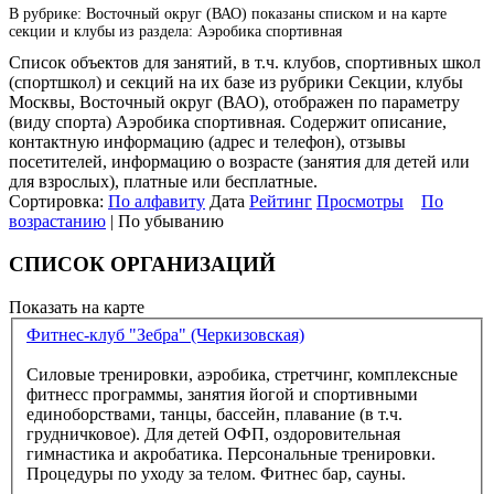
В рубрике: Восточный округ (ВАО) показаны списком и на карте
секции и клубы из раздела: Аэробика спортивная
Список объектов для занятий, в т.ч. клубов, спортивных школ
(спортшкол) и секций на их базе из рубрики Секции, клубы
Москвы, Восточный округ (ВАО), отображен по параметру
(виду спорта) Аэробика спортивная. Содержит описание,
контактную информацию (адрес и телефон), отзывы
посетителей, информацию о возрасте (занятия для детей или
для взрослых), платные или бесплатные.
Сортировка:
По алфавиту
Дата
Рейтинг
Просмотры
По
возрастанию
| По убыванию
СПИСОК ОРГАНИЗАЦИЙ
Показать на карте
Фитнес-клуб "Зебра" (Черкизовская)
Силовые тренировки, аэробика, стретчинг, комплексные
фитнесс программы, занятия йогой и спортивными
единоборствами, танцы, бассейн, плавание (в т.ч.
грудничковое). Для детей ОФП, оздоровительная
гимнастика и акробатика. Персональные тренировки.
Процедуры по уходу за телом. Фитнес бар, сауны.